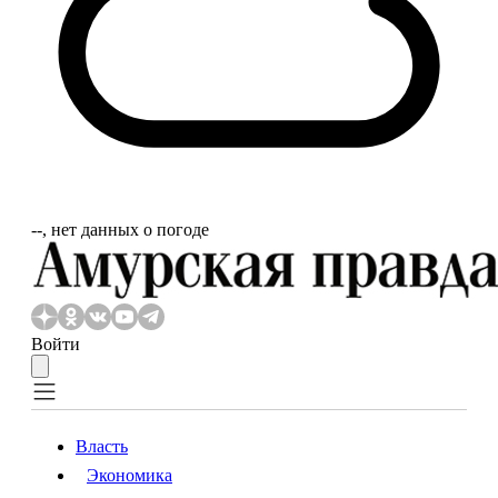
‐‐, нет данных о погоде
Войти
Власть
Экономика
Власть
Экономика