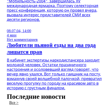
"Мобильность-2004", завершилась XV
международная ярмарка. Поэтому селекторная
пресс-конференция, которую он провел вчера,
вызвала интерес представителей СМИ всех
десяти регионов.
08.07.04, 14:00
4 мин
Нет комментариев
Любители пьяной езды на два года
лишатся прав
В кабинет экспертизы наркодиспансера заходит
молодой человек. Остатки праздничного
настроения и осоловевший взгляд говорят, что
вечер явно удался. Вот только гаишник на посту,
взмахнув своей волшебной палочкой, превратил
веселую прогулку по городу на красивом авто в
историю с грустным финалом.
Последние новости
Все >