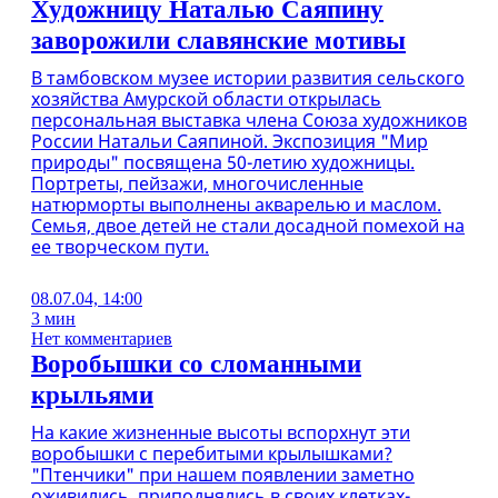
Художницу Наталью Саяпину
заворожили славянские мотивы
В тамбовском музее истории развития сельского
хозяйства Амурской области открылась
персональная выставка члена Союза художников
России Натальи Саяпиной. Экспозиция "Мир
природы" посвящена 50-летию художницы.
Портреты, пейзажи, многочисленные
натюрморты выполнены акварелью и маслом.
Семья, двое детей не стали досадной помехой на
ее творческом пути.
08.07.04, 14:00
3 мин
Нет комментариев
Воробышки со сломанными
крыльями
На какие жизненные высоты вспорхнут эти
воробышки с перебитыми крылышками?
"Птенчики" при нашем появлении заметно
оживились, приподнялись в своих клетках-