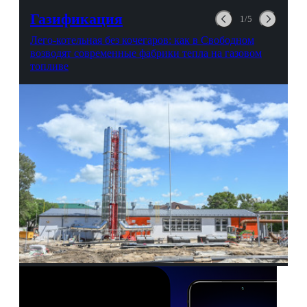
выгорании и Боге.
Газификация
1/5
Лего-котельная без кочегаров: как в Свободном
возводят современные фабрики тепла на газовом
топливе