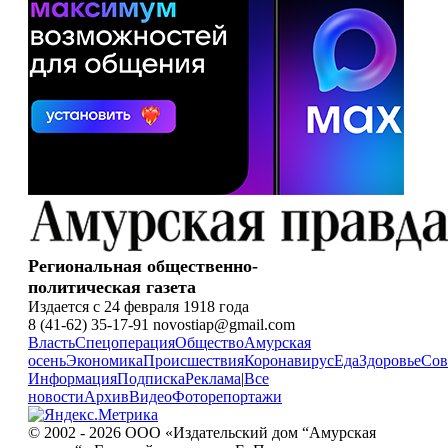
Региональная общественно-
политическая газета
Издается с 24 февраля 1918 года
8 (41-62) 35-17-91 novostiap@gmail.com
Власть
Спецоперация
Общество
Амурская
осень
Экономика
Происшествия
Коронавирус
Еда
Здоровье
Сов
Информация
Подписка
Реклама
|
Все
новости
Архив
Видео
Фоторепортажи
© 2002 - 2026 ООО «Издательский дом “Амурская