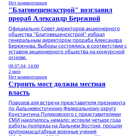
Нет комментариев
"Благовещенскстрой" возглавил
прораб Александр Бережной
Официально Совет директоров акционерного
общества "Благовещенскстрой" избрал
генеральным директором прораба Александра
Бережнова. Выборы состоялись в соответствии с
уставом акционерного общества на конкурсной
основе.
08.07.04, 14:00
2 мин
Нет комментариев
Строить мост должна местная
власть
Поводов для встречи представителя президента
по Дальневосточному Федеральному округу
Константина Пуликовского с представителями
СМИ накопилось немало: истекли четыре года
работы полпреда на Дальнем Востоке, прошли
крупномасштабные военные учения