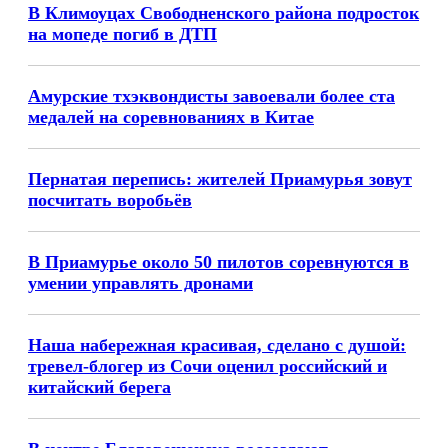
В Климоуцах Свободненского района подросток
на мопеде погиб в ДТП
Амурские тхэквондисты завоевали более ста
медалей на соревнованиях в Китае
Пернатая перепись: жителей Приамурья зовут
посчитать воробьёв
В Приамурье около 50 пилотов соревнуются в
умении управлять дронами
Наша набережная красивая, сделано с душой:
тревел-блогер из Сочи оценил российский и
китайский берега