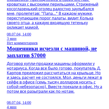
кроватках с высокими перильцами. Стриженый
косоглазенький оголец радостно заулыбался
мне, пролепетав: "Папа..." В каждом мужике,
переступающем порог палаты, видит Колька
своего отца, а каждую входящую тетеньку
окликает мамой.
08.07.04, 14:00
3 мин
Нет комментариев
Мошенники исчезли с машиной, не
заплатив $7000
Договор купли-продажи машины оформили у
нотариуса. Когда все было готово, покупатель Д.
Карпов предложил рассчитаться на крыльце. Но
и здесь расчет не состоялся. Мол, деньги лежат в
сейфе в офисе (семь тысяч долларов носить с
собой небезопасно). Вместе поехали в офис. Ну а
потом все разыграли как по нотам.
08.07.04, 14:00
4 мин