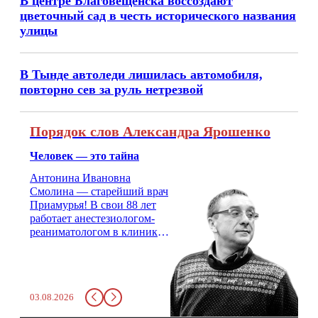
В центре Благовещенска воссоздают
цветочный сад в честь исторического названия
улицы
В Тынде автоледи лишилась автомобиля,
повторно сев за руль нетрезвой
Порядок слов Александра Ярошенко
Человек — это тайна
Антонина Ивановна
Смолина — старейший врач
Приамурья! В свои 88 лет
работает анестезиологом-
реаниматологом в клинике
кардиохирургии Амурской
медицинской академии.
Монолог врача с 66-летним
стажем о жизни, смерти
03.08.2026
душе и духе. Откровенно о
любви, профессиональном