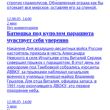
строгих гладиолусов. Обновленная ограда как бы
отсекает все мирское, оставляя его за спиной.
12.08.05, 14:00
2 мин
Нет комментариев
Батюшка под куполом парашюта
чувствует себя уверенно
Накануне Дня воздушно-десантных войск России
настоятель прихода в честь Александра
Невского в селе Игнатьеве отец Виталий Сердюк
совершил прыжок с парашютом. В этот день на
аэродроме под Тамбовкой собрались курсанты
ДВВКУ, за прыжками наблюдал начальник
военного училища генерал-майор Владимир
Грызлов. Для отца Виталия, офицера запаса, в
1991 году окончившего ДВОКУ, это первое
покорение неба.
12.08.05, 14:00
5 мин