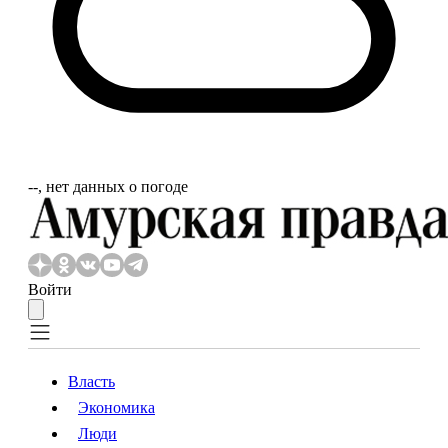
‐‐, нет данных о погоде
Войти
Власть
Экономика
Власть
Экономика
Люди