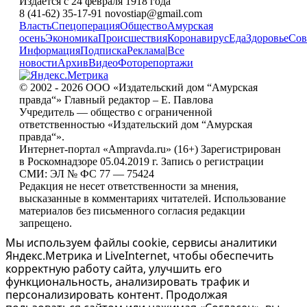
Издается с 24 февраля 1918 года
8 (41-62) 35-17-91 novostiap@gmail.com
Власть
Спецоперация
Общество
Амурская
осень
Экономика
Происшествия
Коронавирус
Еда
Здоровье
Сов
Информация
Подписка
Реклама
|
Все
новости
Архив
Видео
Фоторепортажи
© 2002 - 2026 ООО «Издательский дом “Амурская
правда“» Главный редактор – Е. Павлова
Учредитель — общество с ограниченной
ответственностью «Издательский дом “Амурская
правда“».
Интернет-портал «Ampravda.ru» (16+) Зарегистрирован
в Роскомнадзоре 05.04.2019 г. Запись о регистрации
СМИ: ЭЛ № ФС 77 — 75424
Редакция не несет ответственности за мнения,
высказанные в комментариях читателей. Использование
материалов без письменного согласия редакции
запрещено.
Мы используем файлы cookie, сервисы аналитики
Яндекс.Метрика и LiveInternet, чтобы обеспечить
корректную работу сайта, улучшить его
функциональность, анализировать трафик и
персонализировать контент. Продолжая