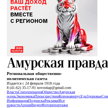
Региональная общественно-
политическая газета
Издается с 24 февраля 1918 года
8 (41-62) 35-17-91 novostiap@gmail.com
Власть
Спецоперация
Общество
Амурская
осень
Экономика
Происшествия
Коронавирус
Еда
Здоровье
Сов
Информация
Подписка
Реклама
|
Все
новости
Архив
Видео
Фоторепортажи