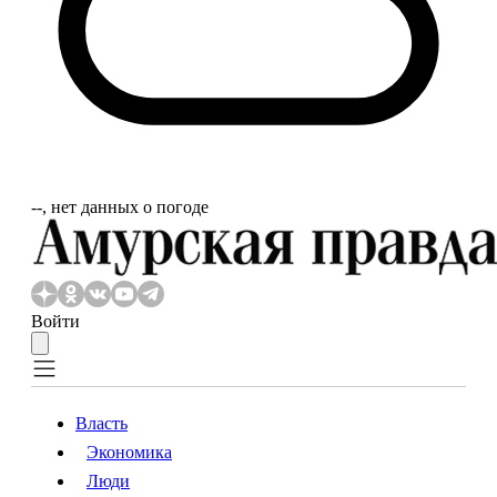
‐‐, нет данных о погоде
Войти
Власть
Экономика
Власть
Экономика
Люди