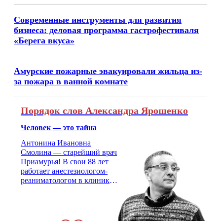
Современные инструменты для развития
бизнеса: деловая программа гастрофестиваля
«Берега вкуса»
Амурские пожарные эвакуировали жильца из-
за пожара в ванной комнате
Порядок слов Александра Ярошенко
Человек — это тайна
Антонина Ивановна
Смолина — старейший врач
Приамурья! В свои 88 лет
работает анестезиологом-
реаниматологом в клинике
кардиохирургии Амурской
медицинской академии.
Монолог врача с 66-летним
стажем о жизни, смерти