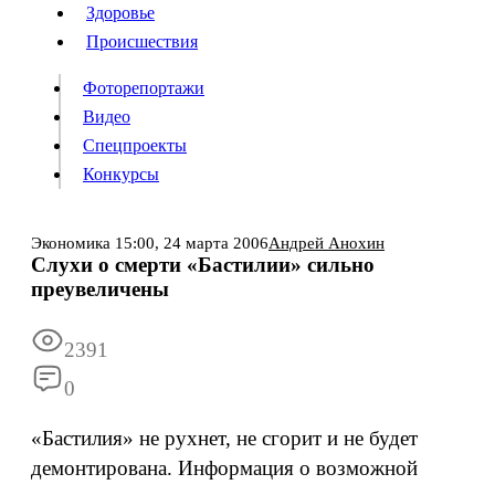
Люди
Здоровье
Здоровье
Происшествия
Происшествия
Фоторепортажи
Видео
Спецпроекты
Фоторепортажи
Видео
Конкурсы
Спецпроекты
Конкурсы
Войти
Экономика
15:00,
24 марта 2006
Андрей Анохин
Слухи о смерти «Бастилии» сильно
преувеличены
Информация
Подписка
Реклама
Все новости
Архив
2391
0
«Бастилия» не рухнет, не сгорит и не будет
демонтирована. Информация о возможной