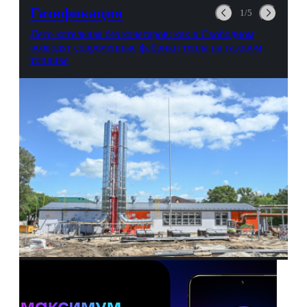
выгорании и Боге.
Газификация
1/5
Лего-котельная без кочегаров: как в Свободном
возводят современные фабрики тепла на газовом
топливе