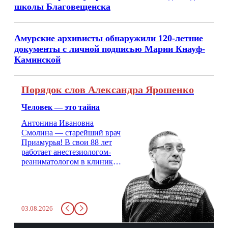
школы Благовещенска
Амурские архивисты обнаружили 120-летние
документы с личной подписью Марии Кнауф-
Каминской
Порядок слов Александра Ярошенко
Человек — это тайна
Антонина Ивановна
Смолина — старейший врач
Приамурья! В свои 88 лет
работает анестезиологом-
реаниматологом в клинике
кардиохирургии Амурской
медицинской академии.
Монолог врача с 66-летним
стажем о жизни, смерти
03.08.2026
душе и духе. Откровенно о
любви, профессиональном