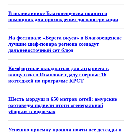
В поликлинике Благовещенска появится
помощник для прохождения диспансеризации
На фестивале «Берега вкуса» в Благовещенске
лучшие шеф-повара региона создадут
дальневосточный сет блюд
Комфортные «квадраты» для аграриев: к
концу года в Ивановке сдадут первые 16
коттеджей по программе КРСТ
Шесть мордуш и 650 метров сетей: амурские
охотоведы подвели итоги «генеральной
уборки» в водоемах
Успешно приемку прошли почти все детсады и