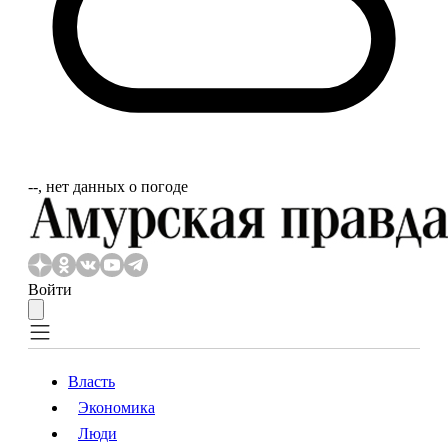
‐‐, нет данных о погоде
Войти
Власть
Экономика
Власть
Экономика
Люди