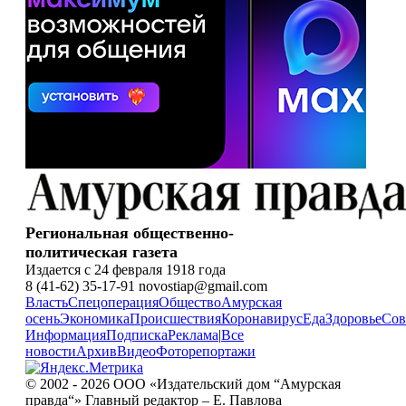
Региональная общественно-
политическая газета
Издается с 24 февраля 1918 года
8 (41-62) 35-17-91 novostiap@gmail.com
Власть
Спецоперация
Общество
Амурская
осень
Экономика
Происшествия
Коронавирус
Еда
Здоровье
Сов
Информация
Подписка
Реклама
|
Все
новости
Архив
Видео
Фоторепортажи
© 2002 - 2026 ООО «Издательский дом “Амурская
правда“» Главный редактор – Е. Павлова