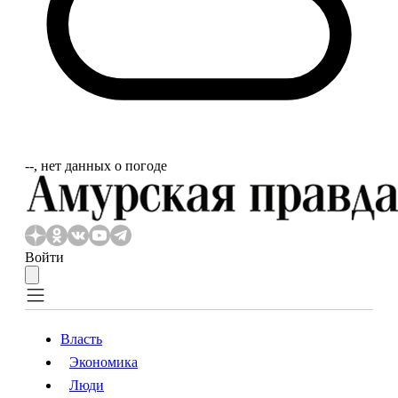
‐‐, нет данных о погоде
Войти
Власть
Экономика
Власть
Экономика
Люди