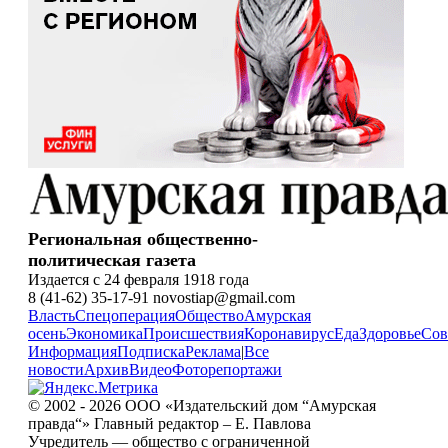
Региональная общественно-
политическая газета
Издается с 24 февраля 1918 года
8 (41-62) 35-17-91 novostiap@gmail.com
Власть
Спецоперация
Общество
Амурская
осень
Экономика
Происшествия
Коронавирус
Еда
Здоровье
Сов
Информация
Подписка
Реклама
|
Все
новости
Архив
Видео
Фоторепортажи
© 2002 - 2026 ООО «Издательский дом “Амурская
правда“» Главный редактор – Е. Павлова
Учредитель — общество с ограниченной