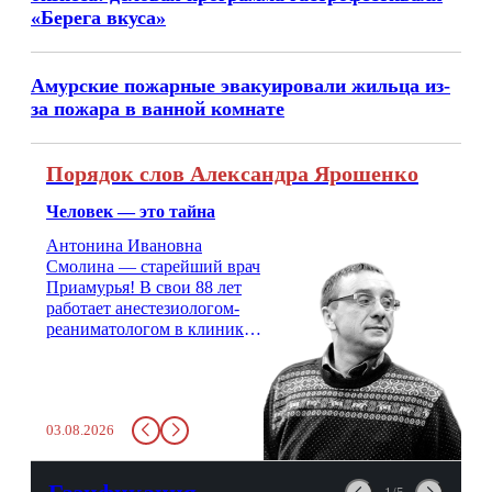
«Берега вкуса»
Амурские пожарные эвакуировали жильца из-
за пожара в ванной комнате
Порядок слов Александра Ярошенко
Человек — это тайна
Антонина Ивановна
Смолина — старейший врач
Приамурья! В свои 88 лет
работает анестезиологом-
реаниматологом в клинике
кардиохирургии Амурской
медицинской академии.
Монолог врача с 66-летним
стажем о жизни, смерти
03.08.2026
душе и духе. Откровенно о
любви, профессиональном
выгорании и Боге.