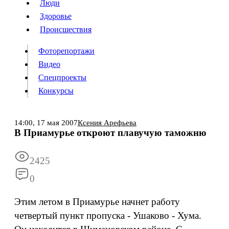
Люди
Люди
Здоровье
Здоровье
Происшествия
Происшествия
Фоторепортажи
Видео
Спецпроекты
Фоторепортажи
Видео
Конкурсы
Спецпроекты
Конкурсы
Войти
14:00,
17 мая 2007
Ксения Арефьева
В Приамурье откроют плавучую таможню
Информация
Подписка
Реклама
Все новости
Архив
2425
0
Этим летом в Приамурье начнет работу
четвертый пункт пропуска - Ушаково - Хума.