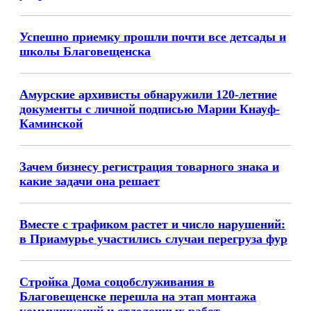
Успешно приемку прошли почти все детсады и
школы Благовещенска
Амурские архивисты обнаружили 120-летние
документы с личной подписью Марии Кнауф-
Каминской
Зачем бизнесу регистрация товарного знака и
какие задачи она решает
Вместе с трафиком растет и число нарушений:
в Приамурье участились случаи перегруза фур
Стройка Дома соцобслуживания в
Благовещенске перешла на этап монтажа