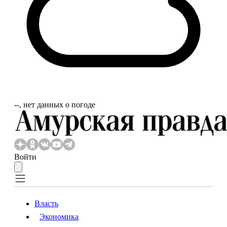
‐‐, нет данных о погоде
Войти
Власть
Экономика
Власть
Экономика