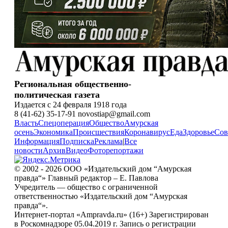
Региональная общественно-
политическая газета
Издается с 24 февраля 1918 года
8 (41-62) 35-17-91 novostiap@gmail.com
Власть
Спецоперация
Общество
Амурская
осень
Экономика
Происшествия
Коронавирус
Еда
Здоровье
Сов
Информация
Подписка
Реклама
|
Все
новости
Архив
Видео
Фоторепортажи
© 2002 - 2026 ООО «Издательский дом “Амурская
правда“» Главный редактор – Е. Павлова
Учредитель — общество с ограниченной
ответственностью «Издательский дом “Амурская
правда“».
Интернет-портал «Ampravda.ru» (16+) Зарегистрирован
в Роскомнадзоре 05.04.2019 г. Запись о регистрации