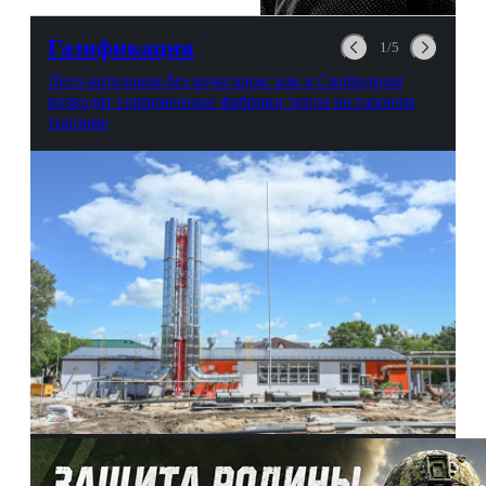
любви, профессиональном
выгорании и Боге.
Газификация
1/5
Лего-котельная без кочегаров: как в Свободном
возводят современные фабрики тепла на газовом
топливе