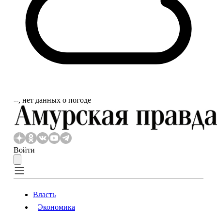
‐‐, нет данных о погоде
Войти
Власть
Экономика
Власть
Экономика