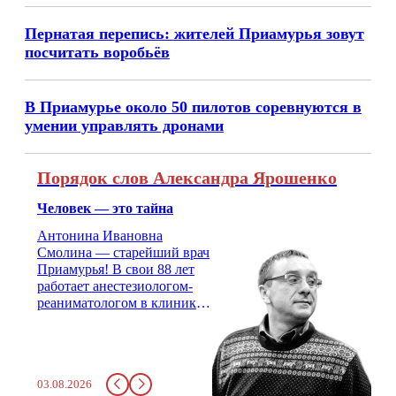
Пернатая перепись: жителей Приамурья зовут
посчитать воробьёв
В Приамурье около 50 пилотов соревнуются в
умении управлять дронами
Порядок слов Александра Ярошенко
Человек — это тайна
Антонина Ивановна
Смолина — старейший врач
Приамурья! В свои 88 лет
работает анестезиологом-
реаниматологом в клинике
кардиохирургии Амурской
медицинской академии.
Монолог врача с 66-летним
стажем о жизни, смерти
03.08.2026
душе и духе. Откровенно о