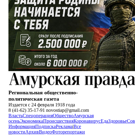
Региональная общественно-
политическая газета
Издается с 24 февраля 1918 года
8 (41-62) 35-17-91 novostiap@gmail.com
Власть
Спецоперация
Общество
Амурская
осень
Экономика
Происшествия
Коронавирус
Еда
Здоровье
Сов
Информация
Подписка
Реклама
|
Все
новости
Архив
Видео
Фоторепортажи