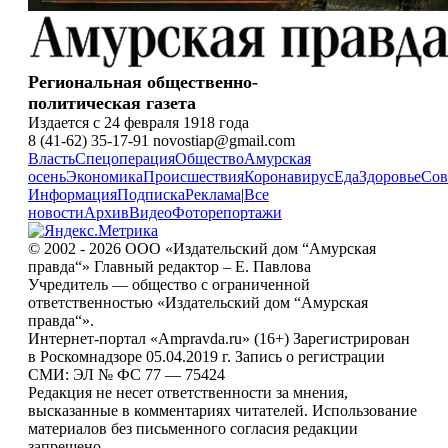
Региональная общественно-
политическая газета
Издается с 24 февраля 1918 года
8 (41-62) 35-17-91 novostiap@gmail.com
Власть
Спецоперация
Общество
Амурская
осень
Экономика
Происшествия
Коронавирус
Еда
Здоровье
Сов
Информация
Подписка
Реклама
|
Все
новости
Архив
Видео
Фоторепортажи
© 2002 - 2026 ООО «Издательский дом “Амурская
правда“» Главный редактор – Е. Павлова
Учредитель — общество с ограниченной
ответственностью «Издательский дом “Амурская
правда“».
Интернет-портал «Ampravda.ru» (16+) Зарегистрирован
в Роскомнадзоре 05.04.2019 г. Запись о регистрации
СМИ: ЭЛ № ФС 77 — 75424
Редакция не несет ответственности за мнения,
высказанные в комментариях читателей. Использование
материалов без письменного согласия редакции
запрещено.