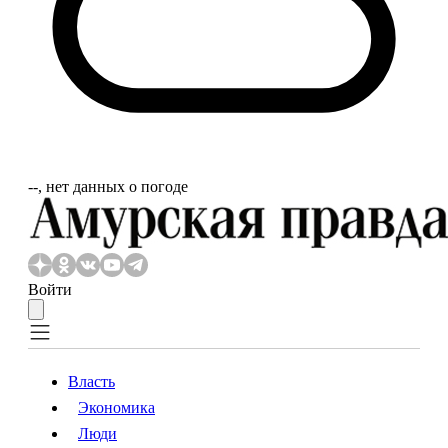
‐‐, нет данных о погоде
Войти
Власть
Экономика
Власть
Экономика
Люди