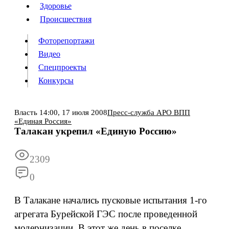
Люди
Здоровье
Здоровье
Происшествия
Происшествия
Фоторепортажи
Видео
Спецпроекты
Фоторепортажи
Видео
Конкурсы
Спецпроекты
Конкурсы
Войти
Власть
14:00,
17 июля 2008
Пресс-служба АРО ВПП
«Единая Россия»
Талакан укрепил «Единую Россию»
Информация
Подписка
Реклама
Все новости
Архив
2309
0
В Талакане начались пусковые испытания 1-го
агрегата Бурейской ГЭС после проведенной
модернизации. В этот же день в поселке