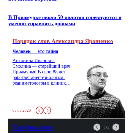
В Приамурье около 50 пилотов соревнуются в
умении управлять дронами
Порядок слов Александра Ярошенко
Человек — это тайна
Антонина Ивановна
Смолина — старейший врач
Приамурья! В свои 88 лет
работает анестезиологом-
реаниматологом в клинике
кардиохирургии Амурской
медицинской академии.
Монолог врача с 66-летним
стажем о жизни, смерти
03.08.2026
душе и духе. Откровенно о
любви, профессиональном
выгорании и Боге.
Газификация
1/5