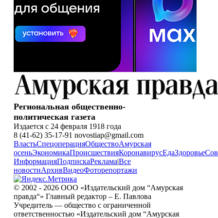
Региональная общественно-
политическая газета
Издается с 24 февраля 1918 года
8 (41-62) 35-17-91 novostiap@gmail.com
Власть
Спецоперация
Общество
Амурская
осень
Экономика
Происшествия
Коронавирус
Еда
Здоровье
Сов
Информация
Подписка
Реклама
|
Все
новости
Архив
Видео
Фоторепортажи
© 2002 - 2026 ООО «Издательский дом “Амурская
правда“» Главный редактор – Е. Павлова
Учредитель — общество с ограниченной
ответственностью «Издательский дом “Амурская