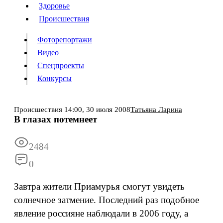
Люди
Здоровье
Здоровье
Происшествия
Происшествия
Фоторепортажи
Видео
Спецпроекты
Фоторепортажи
Видео
Конкурсы
Спецпроекты
Конкурсы
Войти
Происшествия
14:00,
30 июля 2008
Татьяна Ларина
В глазах потемнеет
Информация
Подписка
Реклама
Все новости
Архив
2484
0
Завтра жители Приамурья смогут увидеть
солнечное затмение. Последний раз подобное
явление россияне наблюдали в 2006 году, а