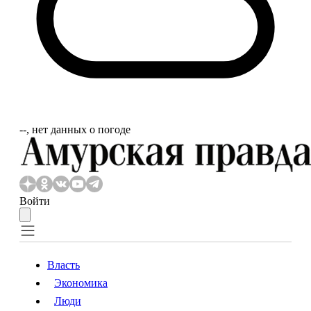
‐‐, нет данных о погоде
Войти
Власть
Экономика
Власть
Экономика
Люди