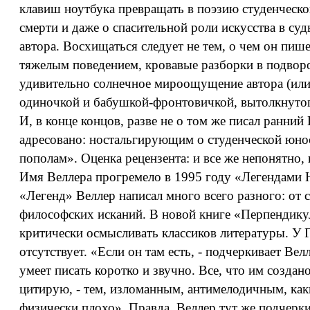
клавиш ноутбука превращать в поэзию студенческо
смерти и даже о спасительной роли искусства в су
автора. Восхищаться следует не тем, о чем он пи
тяжелым поведением, кровавые разборки в подворот
удивительно солнечное мироощущение автора (или 
одиночкой и бабушкой-фронтовичкой, вытолкнутог
И, в конце концов, разве не о том же писал ранни
адресовано: ностальгирующим о студенческой юнос
пополам». Оценка рецензента: и все же непонятно
Имя Веллера прогремело в 1995 году «Легендами Н
«Легенд» Веллер написал много всего разного: от
философских исканий. В новой книге «Перпендикул
критически осмысливать классиков литературы. У Г
отсутствует. «Если он там есть, - подчеркивает Ве
умеет писать коротко и звучно. Все, что им созда
цитирую, - тем, изломанным, антимелодичным, как
физически плохо». Правда, Веллер тут же подчерки