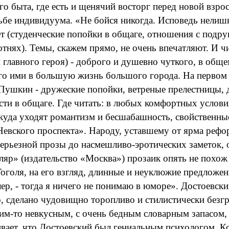
го быта, где есть и щенячий восторг перед новой взр
дьбе индивидуума. «Не бойся никогда. Исповедь нелишн
шет (студенческие попойки в общаге, отношения с под
нях). Темы, скажем прямо, не очень впечатляют. И чита
главного героя) - доброго и душевно чуткого, в обще
о ими в большую жизнь большого города. На первом ме
й Пушкин - дружеские попойки, ветреные прелестницы, 
ти в общаге. Где читать: в любых комфортных условия
, куда уходят романтизм и бесшабашность, свойственн
евского проспекта». Народу, уставшему от ярма реформ
 серьезной прозы до насмешливо-эротических заметок
яр» (издательство «Москва») прозаик опять не похож 
оголя, на его взгляд, длинные и неуклюжие предложен
ллер, - тогда я ничего не понимаю в юморе». Достоевски
но, сделано чудовищно торопливо и стилистически без
им-то невкусным, с очень бедным словарным запасом,
вает, что Достоевский был гениальным психологом. Ко