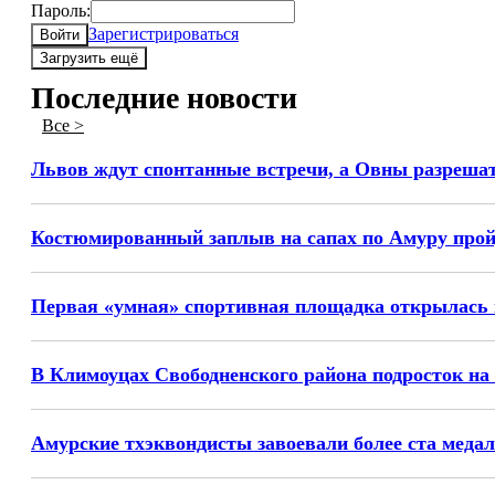
Пароль:
Зарегистрироваться
Войти
Загрузить ещё
Последние новости
Все >
Львов ждут спонтанные встречи, а Овны разрешат с
Костюмированный заплыв на сапах по Амуру пройд
Первая «умная» спортивная площадка открылась 
В Климоуцах Свободненского района подросток на
Амурские тхэквондисты завоевали более ста медал