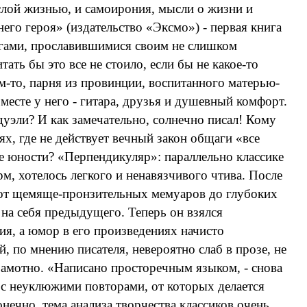
ослой жизнью, и самоирония, мысли о жизни и
его героя» (издательство «Эксмо») - первая книга
ругами, прославившимися своим не слишком
ть бы это все не стоило, если бы не какое-то
м-то, парня из провинции, воспитанного матерью-
сте у него - гитара, друзья и душевный комфорт.
дуэли? И как замечательно, солнечно писал! Кому
х, где не действует вечный закон общаги «все
ые юности? «Перпендикуляр»: параллельно классике
, хотелось легкого и ненавязчивого чтива. После
, от щемяще-пронзительных мемуаров до глубоких
на себя предыдущего. Теперь он взялся
ия, а юмор в его произведениях начисто
й, по мнению писателя, невероятно слаб в прозе, не
грамотно. «Написано просторечным языком, - снова
 с неуклюжими повторами, от которых делается
нечно, тема анализа творчества классиков очень