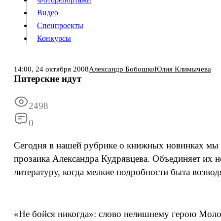
Видео
Конкурсы
Спецпроекты
Конкурсы
Войти
14:00,
24 октября 2008
Александр Бобошко
Юлия Климычева
Питерские идут
Информация
Подписка
Реклама
Все новости
Архив
2498
0
Сегодня в нашей рубрике о книжных новинках мы 
прозаика Александра Кудрявцева. Объединяет их н
литературу, когда мелкие подробности быта возвод
«Не бойся никогда»: слово нелишнему герою Моло