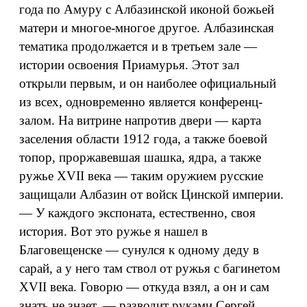
года по Амуру с Албазинской иконой божьей
матери и многое-многое другое. Албазинская
тематика продолжается и в третьем зале —
истории освоения Приамурья. Этот зал
открыли первым, и он наиболее официальный
из всех, одновременно является конференц-
залом. На витрине напротив двери — карта
заселения области 1912 года, а также боевой
топор, проржавевшая шашка, ядра, а также
ружье XVII века — таким оружием русские
защищали Албазин от войск Цинской империи.
— У каждого экспоната, естественно, своя
история. Вот это ружье я нашел в
Благовещенске — сунулся к одному деду в
сарай, а у него там ствол от ружья с багинетом
XVII века. Говорю — откуда взял, а он и сам
знать не знает, — разводит руками Сергей