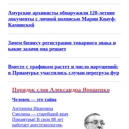
Амурские архивисты обнаружили 120-летние
документы с личной подписью Марии Кнауф-
Каминской
Зачем бизнесу регистрация товарного знака и
какие задачи она решает
Вместе с трафиком растет и число нарушений:
в Приамурье участились случаи перегруза фур
Порядок слов Александра Ярошенко
Человек — это тайна
Антонина Ивановна
Смолина — старейший врач
Приамурья! В свои 88 лет
работает анестезиологом-