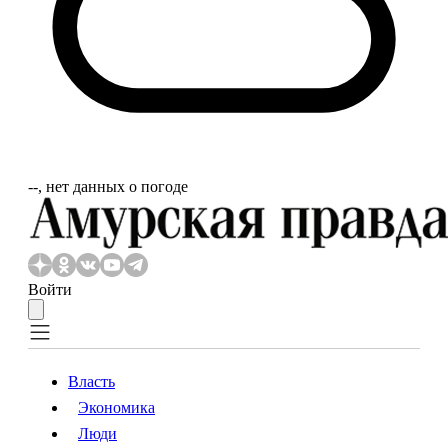
‐‐, нет данных о погоде
Войти
Власть
Экономика
Власть
Экономика
Люди