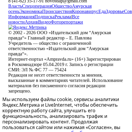
8 (41-62) 35-17-91 novostiap@gmail.com
Власть
Спецоперация
Общество
Амурская
осень
Экономика
Происшествия
Коронавирус
Еда
Здоровье
Сов
Информация
Подписка
Реклама
|
Все
новости
Архив
Видео
Фоторепортажи
© 2002 - 2026 ООО «Издательский дом “Амурская
правда“» Главный редактор – Е. Павлова
Учредитель — общество с ограниченной
ответственностью «Издательский дом “Амурская
правда“».
Интернет-портал «Ampravda.ru» (16+) Зарегистрирован
в Роскомнадзоре 05.04.2019 г. Запись о регистрации
СМИ: ЭЛ № ФС 77 — 75424
Редакция не несет ответственности за мнения,
высказанные в комментариях читателей. Использование
материалов без письменного согласия редакции
запрещено.
Мы используем файлы cookie, сервисы аналитики
Яндекс.Метрика и LiveInternet, чтобы обеспечить
корректную работу сайта, улучшить его
функциональность, анализировать трафик и
персонализировать контент. Продолжая
пользоваться сайтом или нажимая «Согласен», вы