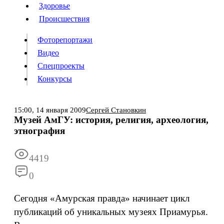
Люди
Здоровье
Здоровье
Происшествия
Происшествия
Фоторепортажи
Видео
Спецпроекты
Фоторепортажи
Видео
Конкурсы
Спецпроекты
Конкурсы
Войти
15:00,
14 января 2009
Сергей Становкин
Музей АмГУ: история, религия, археология,
этнография
Информация
Подписка
Реклама
Все новости
Архив
4419
0
Сегодня «Амурская правда» начинает цикл
публикаций об уникальных музеях Приамурья.