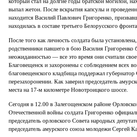
который стал на долгие годы братской могилой, на
выпал жетон. После вскрытия капсулы и проведенн
находится Василий Павлович Григоренко, призвавш
находилась в составе третьего Белорусского фронта
После того как личность солдата была установле
родственники павшего в бою Василия Григоренко б
неожиданностью — все это время они считали своег
Благовещенск и захоронены с соблюдением всех в
благовещенского кладбища поддержал губернатор 
перезахоронении. Как заверил председатель амурс
места на 17-м километре Новотроицкого шоссе.
Сегодня в 12.00 в Залегощенском районе Орловско
Отечественной войны солдата Григоренко официал
председатель орловского Совета народных депутато
председатель амурского союза молодежи Сергей Кар