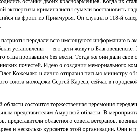
ходились останки двоих красноармейцев. Когда их стал
ой экспертизы криминалисты сумели восстановить над
ийся на фронт из Приамурья. Он служил в 118-й сапер
.
на, патриоты передали всю имеющуюся информацию в а
ыли установлены — его дети живут в Благовещенске. Эт
о отца пропавшим без вести. Тогда же они дали свое с
оинских почестей. Идею о создании мемориального ко
Олег Кожемяко и лично отправил письмо министру об
кого союза молодежи Сергей Кареев, сейчас в городск
й области состоится торжественная церемония передач
ьным представителям Амурской области. В мероприяти
в, представители областного совета ветеранов, военн
еев и несколько курсантов этой организации. Они и п