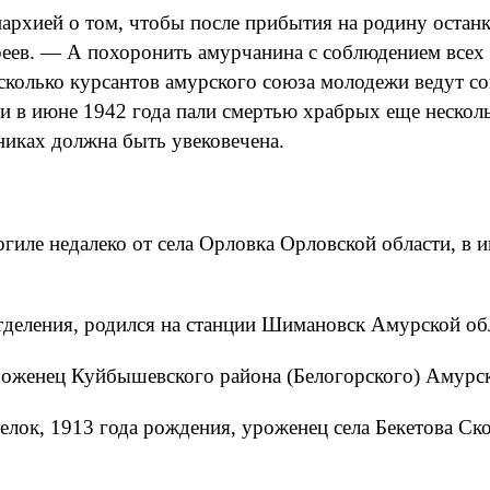
архией о том, чтобы после прибытия на родину останк
еев. — А похоронить амурчанина с соблюдением всех 
сколько курсантов амурского союза молодежи ведут с
сти в июне 1942 года пали смертью храбрых еще нескол
никах должна быть увековечена.
гиле недалеко от села Орловка Орловской области, в и
деления, родился на станции Шимановск Амурской обл
оженец Куйбышевского района (Белогорского) Амурско
елок, 1913 года рождения, уроженец села Бекетова Ск