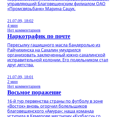
управляющий Благовещенским филиалом ОАО
«Промсвязьбанк» Марина Сацук.
21.07.09, 18:02
4 мин
Нет комментариев
Наркотрафик по почте
Пересылку гашишного масла бандеролью из
Райчихинска на Сахалин умудрился
организовать заключенный южно-сахалинской
исправительной колонии. Его подельником стал
друг детства.
21.07.09, 18:01
2 мин
Нет комментариев
Восьмое поражение
16-й тур первенства страны по футболу в зоне
«Восток» вновь огорчил болельщиков
благовещенского «Амура»: наша команда
уступила в Кемерове местному «Кузбассу» со