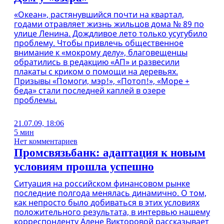
«Океан», растянувшийся почти на квартал,
годами отравляет жизнь жильцов дома № 89 по
улице Ленина. Дождливое лето только усугубило
проблему. Чтобы привлечь общественное
внимание к «мокрому делу», благовещенцы
обратились в редакцию «АП» и развесили
плакаты с криком о помощи на деревьях.
Призывы «Помоги, мэр!», «Потоп!», «Море +
беда» стали последней каплей в озере
проблемы.
21.07.09, 18:06
5 мин
Нет комментариев
Промсвязьбанк: адаптация к новым
условиям прошла успешно
Ситуация на российском финансовом рынке
последние полгода менялась динамично. О том,
как непросто было добиваться в этих условиях
положительного результата, в интервью нашему
корреспонденту Алене Викторовой рассказывает