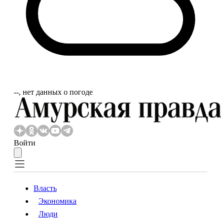
‐‐, нет данных о погоде
Войти
Власть
Экономика
Власть
Экономика
Люди