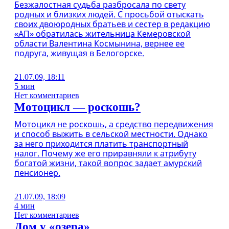
Безжалостная судьба разбросала по свету
родных и близких людей. С просьбой отыскать
своих двоюродных братьев и сестер в редакцию
«АП» обратилась жительница Кемеровской
области Валентина Космынина, вернее ее
подруга, живущая в Белогорске.
21.07.09, 18:11
5 мин
Нет комментариев
Мотоцикл — роскошь?
Мотоцикл не роскошь, а средство передвижения
и способ выжить в сельской местности. Однако
за него приходится платить транспортный
налог. Почему же его приравняли к атрибуту
богатой жизни, такой вопрос задает амурский
пенсионер.
21.07.09, 18:09
4 мин
Нет комментариев
Дом у «озера»