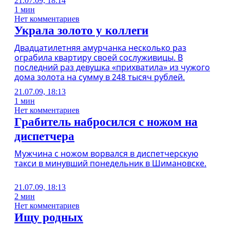
21.07.09, 18:14
1 мин
Нет комментариев
Украла золото у коллеги
Двадцатилетняя амурчанка несколько раз
ограбила квартиру своей сослуживицы. В
последний раз девушка «прихватила» из чужого
дома золота на сумму в 248 тысяч рублей.
21.07.09, 18:13
1 мин
Нет комментариев
Грабитель набросился с ножом на
диспетчера
Мужчина с ножом ворвался в диспетчерскую
такси в минувший понедельник в Шимановске.
21.07.09, 18:13
2 мин
Нет комментариев
Ищу родных