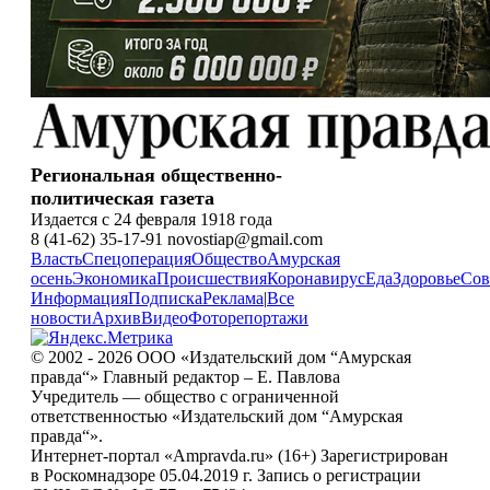
Региональная общественно-
политическая газета
Издается с 24 февраля 1918 года
8 (41-62) 35-17-91 novostiap@gmail.com
Власть
Спецоперация
Общество
Амурская
осень
Экономика
Происшествия
Коронавирус
Еда
Здоровье
Сов
Информация
Подписка
Реклама
|
Все
новости
Архив
Видео
Фоторепортажи
© 2002 - 2026 ООО «Издательский дом “Амурская
правда“» Главный редактор – Е. Павлова
Учредитель — общество с ограниченной
ответственностью «Издательский дом “Амурская
правда“».
Интернет-портал «Ampravda.ru» (16+) Зарегистрирован
в Роскомнадзоре 05.04.2019 г. Запись о регистрации