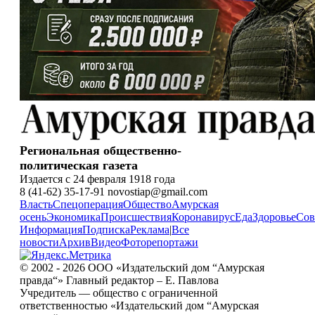
Региональная общественно-
политическая газета
Издается с 24 февраля 1918 года
8 (41-62) 35-17-91 novostiap@gmail.com
Власть
Спецоперация
Общество
Амурская
осень
Экономика
Происшествия
Коронавирус
Еда
Здоровье
Сов
Информация
Подписка
Реклама
|
Все
новости
Архив
Видео
Фоторепортажи
© 2002 - 2026 ООО «Издательский дом “Амурская
правда“» Главный редактор – Е. Павлова
Учредитель — общество с ограниченной
ответственностью «Издательский дом “Амурская