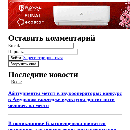
Оставить комментарий
Email:
Пароль:
Зарегистрироваться
Войти
Загрузить ещё
Последние новости
Все >
Абитуриенты метят в звукооператоры: конкурс
в Амурском колледже культуры достиг пяти
человек на место
В поликлинике Благовещенска появится
помощник для прохождения диспансеризации