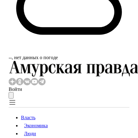
‐‐, нет данных о погоде
Войти
Власть
Экономика
Власть
Экономика
Люди