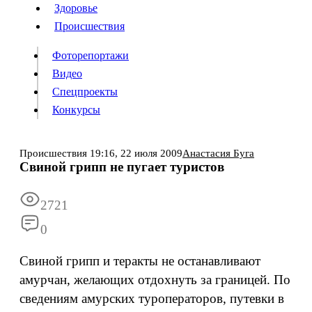
Люди
Здоровье
Здоровье
Происшествия
Происшествия
Фоторепортажи
Видео
Спецпроекты
Фоторепортажи
Видео
Конкурсы
Спецпроекты
Конкурсы
Войти
Происшествия
19:16,
22 июля 2009
Анастасия Буга
Свиной грипп не пугает туристов
Информация
Подписка
Реклама
Все новости
Архив
2721
0
Свиной грипп и теракты не останавливают
амурчан, желающих отдохнуть за границей. По
сведениям амурских туроператоров, путевки в