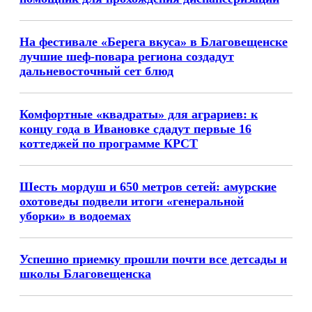
На фестивале «Берега вкуса» в Благовещенске
лучшие шеф-повара региона создадут
дальневосточный сет блюд
Комфортные «квадраты» для аграриев: к
концу года в Ивановке сдадут первые 16
коттеджей по программе КРСТ
Шесть мордуш и 650 метров сетей: амурские
охотоведы подвели итоги «генеральной
уборки» в водоемах
Успешно приемку прошли почти все детсады и
школы Благовещенска