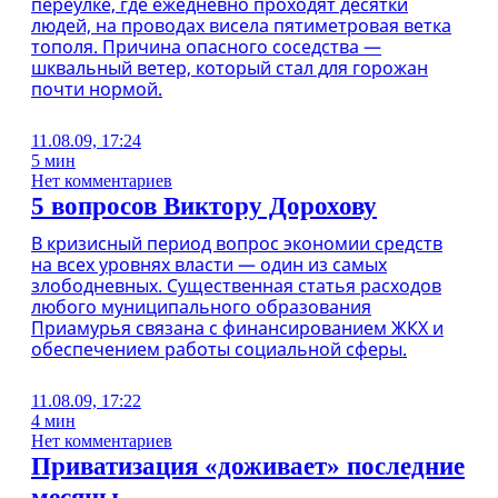
переулке, где ежедневно проходят десятки
людей, на проводах висела пятиметровая ветка
тополя. Причина опасного соседства —
шквальный ветер, который стал для горожан
почти нормой.
11.08.09, 17:24
5 мин
Нет комментариев
5 вопросов Виктору Дорохову
В кризисный период вопрос экономии средств
на всех уровнях власти — один из самых
злободневных. Существенная статья расходов
любого муниципального образования
Приамурья связана с финансированием ЖКХ и
обеспечением работы социальной сферы.
11.08.09, 17:22
4 мин
Нет комментариев
Приватизация «доживает» последние
месяцы