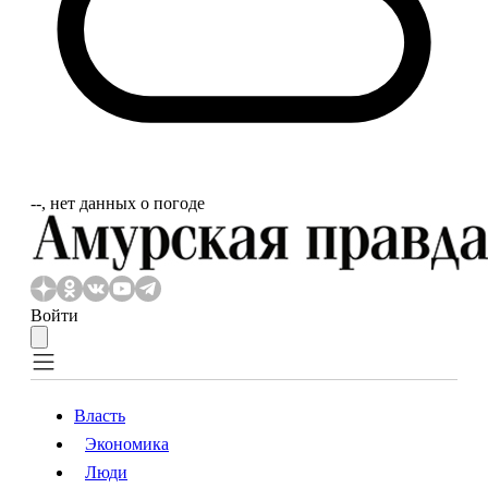
‐‐, нет данных о погоде
Войти
Власть
Экономика
Власть
Экономика
Люди