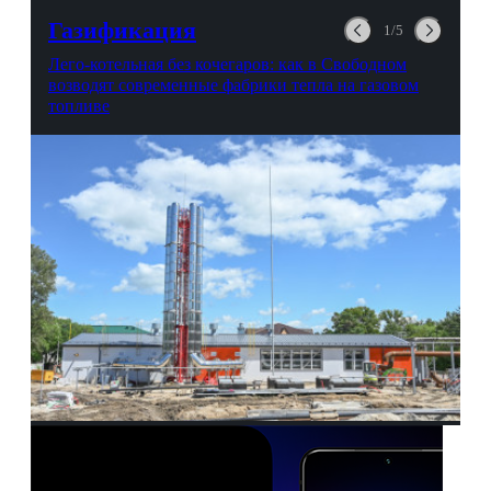
выгорании и Боге.
Газификация
1/5
Лего-котельная без кочегаров: как в Свободном
возводят современные фабрики тепла на газовом
топливе