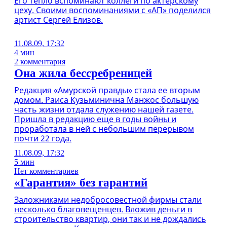
Его тепло вспоминают коллеги по актерскому
цеху. Своими воспоминаниями с «АП» поделился
артист Сергей Елизов.
11.08.09, 17:32
4 мин
2 комментария
Она жила бессребреницей
Редакция «Амурской правды» стала ее вторым
домом. Раиса Кузьминична Манжос большую
часть жизни отдала служению нашей газете.
Пришла в редакцию еще в годы войны и
проработала в ней с небольшим перерывом
почти 22 года.
11.08.09, 17:32
5 мин
Нет комментариев
«Гарантия» без гарантий
Заложниками недобросовестной фирмы стали
несколько благовещенцев. Вложив деньги в
строительство квартир, они так и не дождались