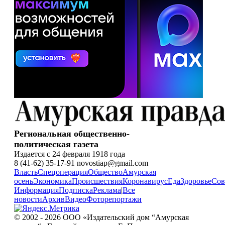
Региональная общественно-
политическая газета
Издается с 24 февраля 1918 года
8 (41-62) 35-17-91 novostiap@gmail.com
Власть
Спецоперация
Общество
Амурская
осень
Экономика
Происшествия
Коронавирус
Еда
Здоровье
Сов
Информация
Подписка
Реклама
|
Все
новости
Архив
Видео
Фоторепортажи
© 2002 - 2026 ООО «Издательский дом “Амурская