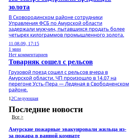
золота
В Сковородинском районе сотрудники
Управления ФСБ по Амурской области
задержали мужчин, пытавшихся продать более
четырех килограммов промышленного золота.
11.08.09, 17:15
1 мин
Нет комментариев
Товарняк сошел с рельсов
Грузовой поезд сошел с рельсов вчера в
Амурской области. ЧП произошло в 14.07 на
перегоне Усть-Пера — Ледяная в Свободненском
районе.
1
2
Следующая
Последние новости
Все >
Амурские пожарные эвакуировали жильца из-
за пожара в ванной комнате