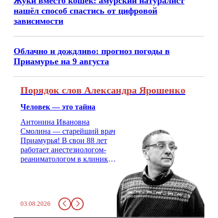
Жуки вместо кошек: амурский натуралист
нашёл способ спастись от цифровой
зависимости
Облачно и дождливо: прогноз погоды в
Приамурье на 9 августа
Порядок слов Александра Ярошенко
Человек — это тайна
Антонина Ивановна
Смолина — старейший врач
Приамурья! В свои 88 лет
работает анестезиологом-
реаниматологом в клинике
кардиохирургии Амурской
медицинской академии.
Монолог врача с 66-летним
стажем о жизни, смерти
03.08.2026
душе и духе. Откровенно о
любви, профессиональном