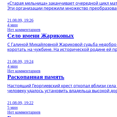
«Старая мельница» заканчивает очередной цикл ма
Эти организации пережили множество преобразова
21.08.09, 19:26
4 мин
Нет комментариев
Село имени Жариковых
С Галиной Михайловной Жариковой судьба недобро о
коротать на чужбине. На исторической родине ей п
21.08.09, 19:24
4 мин
Нет комментариев
Раскопанная память
Настоящий Георгиевский крест откопал вблизи села
человеку удалось установить владельца высокой до
21.08.09, 19:22
5 мин
Нет комментариев