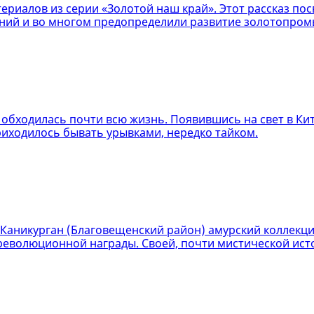
териалов из серии «Золотой наш край». Этот рассказ 
ний и во многом предопределили развитие золотопром
бходилась почти всю жизнь. Появившись на свет в Кита
риходилось бывать урывками, нередко тайком.
 Каникурган (Благовещенский район) амурский коллекци
революционной награды. Своей, почти мистической ист