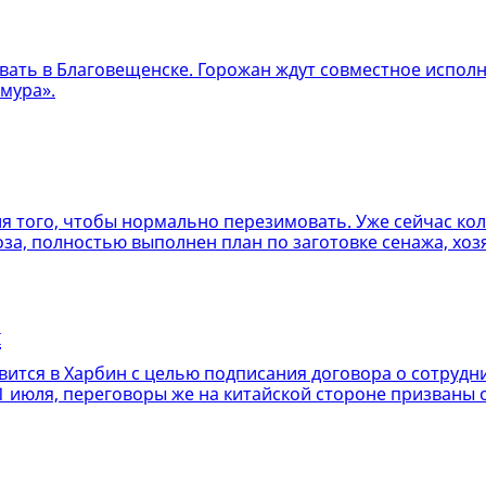
овать в Благовещенске. Горожан ждут совместное испол
мура».
я того, чтобы нормально перезимовать. Уже сейчас кол
за, полностью выполнен план по заготовке сенажа, хоз
я
ится в Харбин с целью подписания договора о сотрудн
1 июля, переговоры же на китайской стороне призваны 