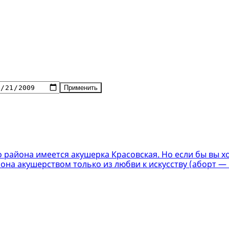
Применить
 района имеется акушерка Красовская. Но если бы вы хо
она акушерством только из любви к искусству (аборт — 