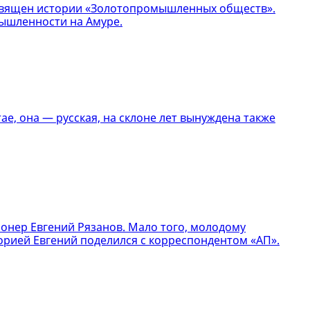
посвящен истории «Золотопромышленных обществ».
ышленности на Амуре.
е, она — русская, на склоне лет вынуждена также
онер Евгений Рязанов. Мало того, молодому
орией Евгений поделился с корреспондентом «АП».