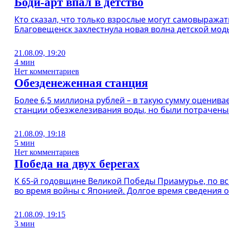
Боди-арт впал в детство
Кто сказал, что только взрослые могут самовыража
Благовещенск захлестнула новая волна детской мод
21.08.09, 19:20
4 мин
Нет комментариев
Обезденеженная станция
Более 6,5 миллиона рублей – в такую сумму оценив
станции обезжелезивания воды, но были потрачены
21.08.09, 19:18
5 мин
Нет комментариев
Победа на двух берегах
К 65-й годовщине Великой Победы Приамурье, по вс
во время войны с Японией. Долгое время сведения 
21.08.09, 19:15
3 мин