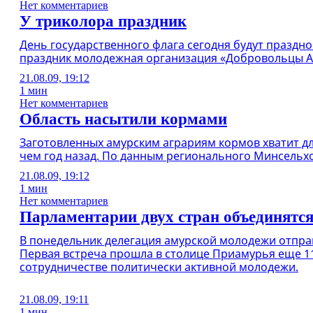
Нет комментариев
У триколора праздник
День государственного флага сегодня будут праздн
праздник молодежная организация «Добровольцы А
21.08.09, 19:12
1 мин
Нет комментариев
Область насытили кормами
Заготовленных амурским аграриям кормов хватит дл
чем год назад. По данным регионального Минсельхо
21.08.09, 19:12
1 мин
Нет комментариев
Парламентарии двух стран объединятс
В понедельник делегация амурской молодежи отправ
Первая встреча прошла в столице Приамурья еще 1
сотрудничестве политически активной молодежи.
21.08.09, 19:11
1 мин