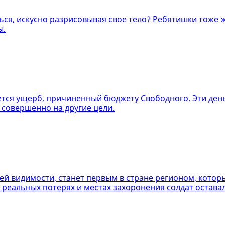
ться, искусно разрисовывая свое тело? Ребятишки тоже 
ы.
ается ущерб, причиненный бюджету Свободного. Эти ден
 совершенно на другие цели.
ей видимости, станет первым в стране регионом, котор
о реальных потерях и местах захоронения солдат остав