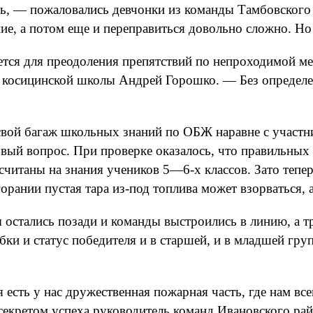
ь, — пожаловались девчонки из команды Тамбовского
ние, а потом еще и переправиться довольно сложно. Но
ется для преодоления препятствий по непроходимой ме
 косицинской школы Андрей Горошко. — Без определе
свой багаж школьных знаний по ОБЖ наравне с участн
овый вопрос. При проверке оказалось, что правильных о
считаны на знания учеников 5—6-х классов. Зато тепер
орании пустая тара из-под топлива может взорваться, 
 остались позади и команды выстроились в линию, а тр
и и статус победителя и в старшей, и в младшей груп
есть у нас дружественная пожарная часть, где нам вс
секретом успеха руководитель команд Ивановского ра