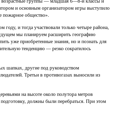
ве возрастные группы — младшая 6—8-й классы и
иатором и основным организатором игры выступило
е пожарное общество».
 году, и тогда участвовали только четыре района,
будущем мы планируем расширить географию
епить уже приобретенные знания, но и познать для
ожительную тенденцию — резко сократилось
тых шапках, другие под руководством
юдателей. Третьи в противогазах выносили из
еревьями на высоте около полутора метров
 подготовку, должны были перебраться. При этом