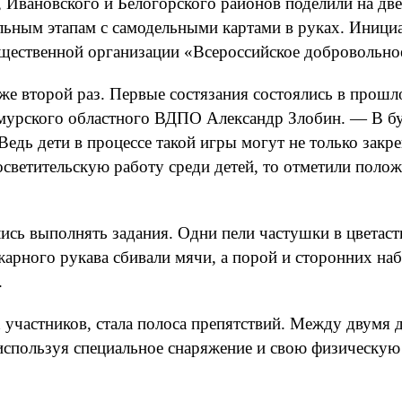
, Ивановского и Белогорского районов поделили на д
льным этапам с самодельными картами в руках. Иниц
щественной организации «Всероссийское добровольно
 второй раз. Первые состязания состоялись в прошлом
Амурского областного ВДПО Александр Злобин. — В 
едь дети в процессе такой игры могут не только закр
росветительскую работу среди детей, то отметили пол
ись выполнять задания. Одни пели частушки в цветас
рного рукава сбивали мячи, а порой и сторонних набл
.
частников, стала полоса препятствий. Между двумя д
 используя специальное снаряжение и свою физическую