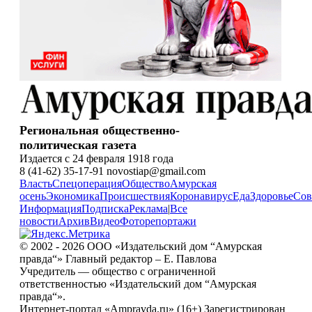
Региональная общественно-
политическая газета
Издается с 24 февраля 1918 года
8 (41-62) 35-17-91 novostiap@gmail.com
Власть
Спецоперация
Общество
Амурская
осень
Экономика
Происшествия
Коронавирус
Еда
Здоровье
Сов
Информация
Подписка
Реклама
|
Все
новости
Архив
Видео
Фоторепортажи
© 2002 - 2026 ООО «Издательский дом “Амурская
правда“» Главный редактор – Е. Павлова
Учредитель — общество с ограниченной
ответственностью «Издательский дом “Амурская
правда“».
Интернет-портал «Ampravda.ru» (16+) Зарегистрирован