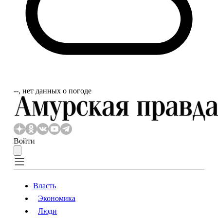
‐‐, нет данных о погоде
Войти
Власть
Экономика
Власть
Экономика
Люди