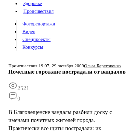
Люди
Здоровье
Здоровье
Происшествия
Происшествия
Фоторепортажи
Видео
Спецпроекты
Фоторепортажи
Видео
Конкурсы
Спецпроекты
Конкурсы
Войти
Происшествия
19:07,
29 октября 2009
Ольга Береговенко
Почетные горожане пострадали от вандалов
Информация
Подписка
Реклама
Все новости
Архив
2521
0
В Благовещенске вандалы разбили доску с
именами почетных жителей города.
Практически все щиты пострадали: их