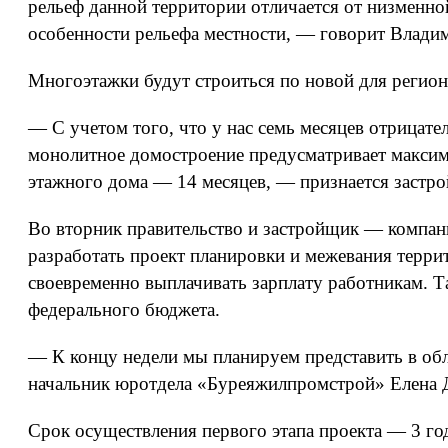
рельеф данной территории отличается от низменной
особенности рельефа местности, — говорит Влади
Многоэтажки будут строиться по новой для регио
— С учетом того, что у нас семь месяцев отрицат
монолитное домостроение предусматривает максима
этажного дома — 14 месяцев, — признается застр
Во вторник правительство и застройщик — компан
разработать проект планировки и межевания терри
своевременно выплачивать зарплату работникам. Т
федерального бюджета.
— К концу недели мы планируем представить в обл
начальник юротдела «Буреяжилпромстрой» Елена Д
Срок осуществления первого этапа проекта — 3 год