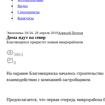
Видео
Конкурсы
Спецпроекты
Конкурсы
Войти
Экономика
18:34,
28 апреля 2010
Алексей Петров
Дома идут на север
Благовещенск прирастет новым микрорайоном
Информация
Подписка
Реклама
Все новости
Архив
3863
0
На окраине Благовещенска началось строительство
взаимодействии с компанией-застройщиком.
Предполагается, что первая очередь микрорайона 