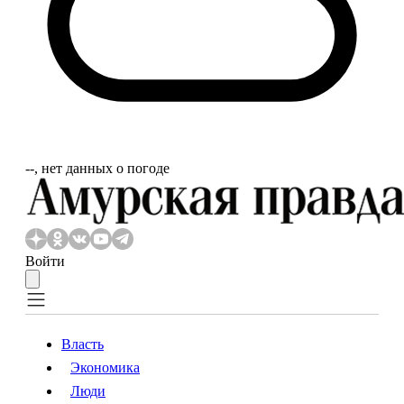
‐‐, нет данных о погоде
Войти
Власть
Экономика
Власть
Экономика
Люди