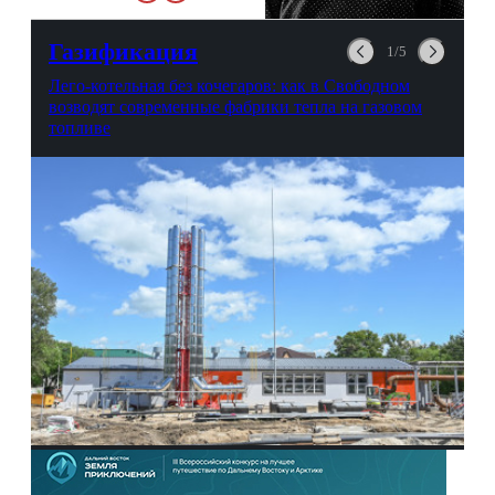
любви, профессиональном
выгорании и Боге.
Газификация
1/5
Лего-котельная без кочегаров: как в Свободном
возводят современные фабрики тепла на газовом
топливе