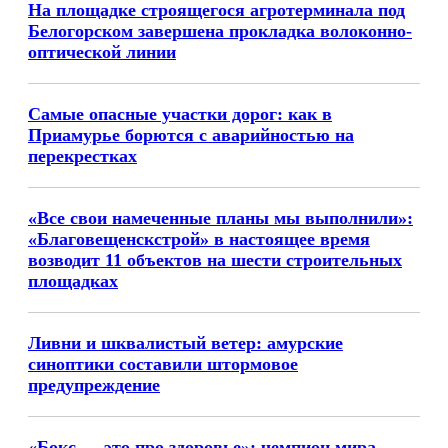
На площадке строящегося агротерминала под
Белогорском завершена прокладка волоконно-
оптической линии
Самые опасные участки дорог: как в
Приамурье борются с аварийностью на
перекрестках
«Все свои намеченные планы мы выполнили»:
«Благовещенскстрой» в настоящее время
возводит 11 объектов на шести строительных
площадках
Ливни и шквалистый ветер: амурские
синоптики составили штормовое
предупреждение
«Бокс — это про здоровье»: чемпион мира