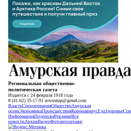
Региональная общественно-
политическая газета
Издается с 24 февраля 1918 года
8 (41-62) 35-17-91 novostiap@gmail.com
Власть
Спецоперация
Общество
Амурская
осень
Экономика
Происшествия
Коронавирус
Еда
Здоровье
Сов
Информация
Подписка
Реклама
|
Все
новости
Архив
Видео
Фоторепортажи