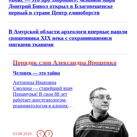
Дмитрий Бивол открыл в Благовещенске
первый в стране Центр единоборств
В Амурской области археологи впервые нашли
священника XIX века с сохранившимися
мягкими тканями
Порядок слов Александра Ярошенко
Человек — это тайна
Антонина Ивановна
Смолина — старейший врач
Приамурья! В свои 88 лет
работает анестезиологом-
реаниматологом в клинике
кардиохирургии Амурской
медицинской академии.
Монолог врача с 66-летним
стажем о жизни, смерти
03.08.2026
душе и духе. Откровенно о