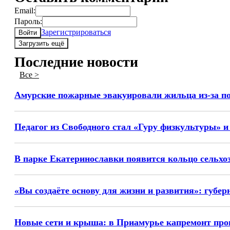
Email:
Пароль:
Зарегистрироваться
Войти
Загрузить ещё
Последние новости
Все >
Амурские пожарные эвакуировали жильца из-за п
Педагог из Свободного стал «Гуру физкультуры» и
В парке Екатеринославки появится кольцо сельхо
«Вы создаёте основу для жизни и развития»: губе
Новые сети и крыша: в Приамурье капремонт про