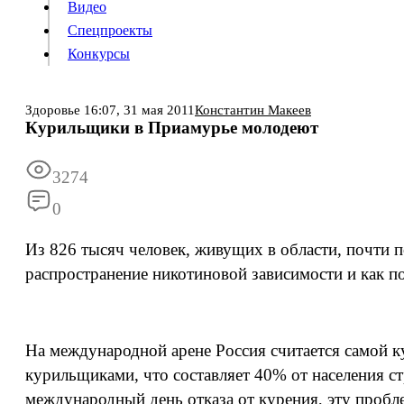
Видео
Конкурсы
Спецпроекты
Конкурсы
Здоровье
16:07,
31 мая 2011
Константин Макеев
Курильщики в Приамурье молодеют
Информация
Подписка
Реклама
Все новости
Архив
3274
0
Из 826 тысяч человек, живущих в области, почти п
распространение никотиновой зависимости и как по
На международной арене Россия считается самой 
курильщиками, что составляет 40% от населения ст
международный день отказа от курения, эту проб