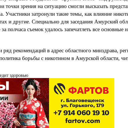
ои точки зрения на ситуацию смогли высказать предс
. Участники затронули такие темы, как влияние никоти
тах и другие. Специально для заседания Амурский об
 за полчаса съемок удалось запечатлеть все основные
и ряд рекомендаций в адрес областного минздрава, р
 политика борьбы с никотином в Амурской области, ч
редит здоровью