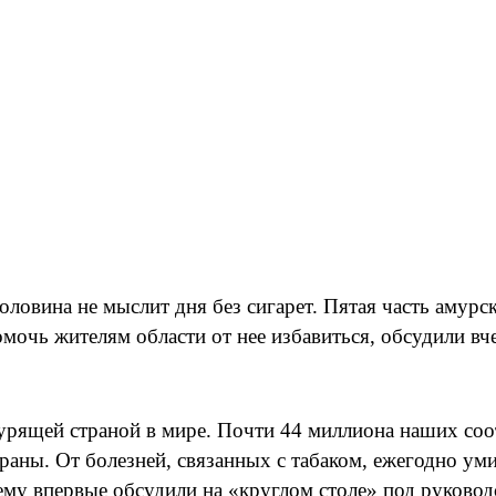
оловина не мыслит дня без сигарет. Пятая часть амур
мочь жителям области от нее избавиться, обсудили вче
курящей страной в мире. Почти 44 миллиона наших со
раны. От болезней, связанных с табаком, ежегодно уми
лему впервые обсудили на «круглом столе» под руков