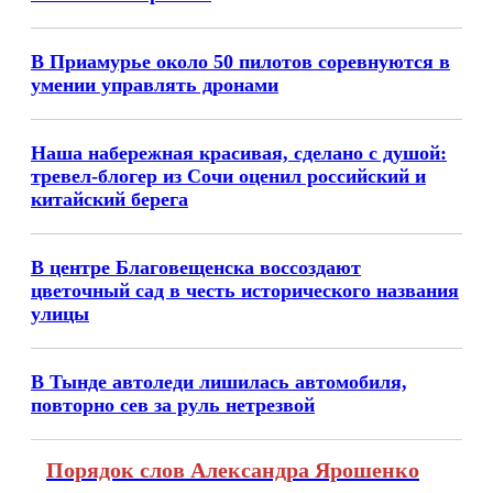
В Приамурье около 50 пилотов соревнуются в
умении управлять дронами
Наша набережная красивая, сделано с душой:
тревел-блогер из Сочи оценил российский и
китайский берега
В центре Благовещенска воссоздают
цветочный сад в честь исторического названия
улицы
В Тынде автоледи лишилась автомобиля,
повторно сев за руль нетрезвой
Порядок слов Александра Ярошенко