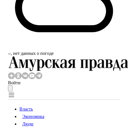
‐‐, нет данных о погоде
Войти
Власть
Экономика
Власть
Экономика
Люди