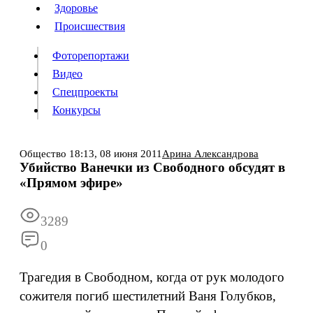
Люди
Здоровье
Здоровье
Происшествия
Происшествия
Фоторепортажи
Видео
Спецпроекты
Фоторепортажи
Видео
Конкурсы
Спецпроекты
Конкурсы
Войти
Общество
18:13,
08 июня 2011
Арина Александрова
Убийство Ванечки из Свободного обсудят в
«Прямом эфире»
Информация
Подписка
Реклама
Все новости
Архив
3289
0
Трагедия в Свободном, когда от рук молодого
сожителя погиб шестилетний Ваня Голубков,