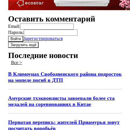
Оставить комментарий
Email:
Пароль:
Зарегистрироваться
Войти
Загрузить ещё
Последние новости
Все >
В Климоуцах Свободненского района подросток
на мопеде погиб в ДТП
Амурские тхэквондисты завоевали более ста
медалей на соревнованиях в Китае
Пернатая перепись: жителей Приамурья зовут
посчитать воробьёв