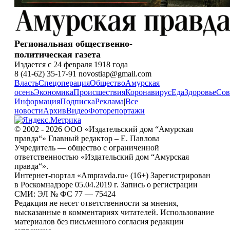
Региональная общественно-
политическая газета
Издается с 24 февраля 1918 года
8 (41-62) 35-17-91 novostiap@gmail.com
Власть
Спецоперация
Общество
Амурская
осень
Экономика
Происшествия
Коронавирус
Еда
Здоровье
Сов
Информация
Подписка
Реклама
|
Все
новости
Архив
Видео
Фоторепортажи
© 2002 - 2026 ООО «Издательский дом “Амурская
правда“» Главный редактор – Е. Павлова
Учредитель — общество с ограниченной
ответственностью «Издательский дом “Амурская
правда“».
Интернет-портал «Ampravda.ru» (16+) Зарегистрирован
в Роскомнадзоре 05.04.2019 г. Запись о регистрации
СМИ: ЭЛ № ФС 77 — 75424
Редакция не несет ответственности за мнения,
высказанные в комментариях читателей. Использование
материалов без письменного согласия редакции