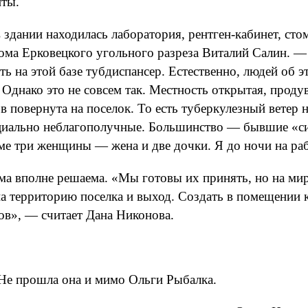
нты.
здании находилась лаборатория, рентген-кабинет, сто
кома Ерковецкого угольного разреза Виталий Салин. — 
ь на этой базе тубдиспансер. Естественно, людей об э
Однако это не совсем так. Местность открытая, проду
в повернута на поселок. То есть туберкулезный ветер н
циально неблагополучные. Большинство — бывшие «си
ме три женщины — жена и две дочки. Я до ночи на раб
ма вполне решаема. «Мы готовы их принять, но на ми
на территорию поселка и выход. Создать в помещении 
ов», — считает Дана Никонова.
 Не прошла она и мимо Ольги Рыбалка.