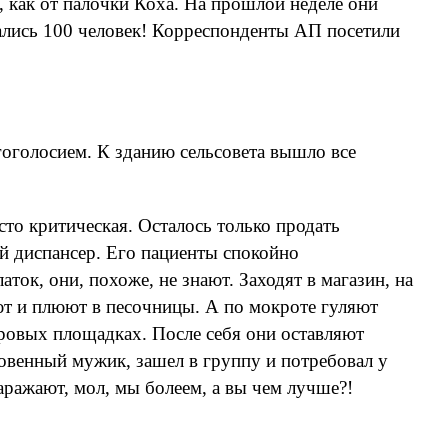
, как от палочки Коха. На прошлой неделе они
ались 100 человек! Корреспонденты АП посетили
оголосием. К зданию сельсовета вышло все
о критическая. Осталось только продать
ый диспансер. Его пациенты спокойно
ток, они, похоже, не знают. Заходят в магазин, на
яют и плюют в песочницы. А по мокроте гуляют
воровых площадках. После себя они оставляют
ровенный мужик, зашел в группу и потребовал у
заражают, мол, мы болеем, а вы чем лучше?!