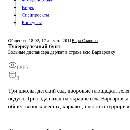
Видео
Конкурсы
Спецпроекты
Конкурсы
Войти
Общество
18:02,
17 августа 2011
Вера Славина
Туберкулезный бунт
Больные диспансера держат в страхе всю Варваровку
Информация
Подписка
Реклама
Все новости
Архив
6865
1
Три школы, детский сад, дворовые площадки, зел
недуга. Три года назад на окраине села Варваровк
общественных местах, харкают, плюют и терроризи