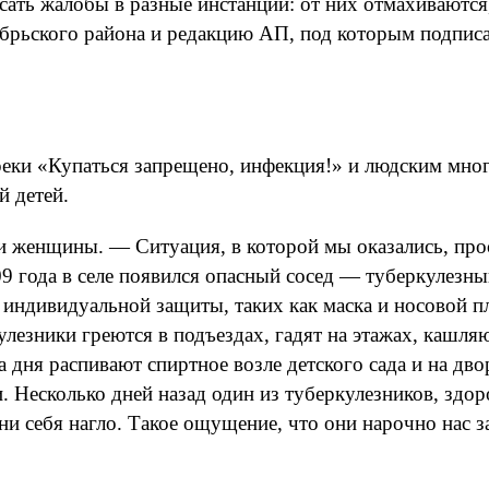
сать жалобы в разные инстанции: от них отмахиваются
ябрьского района и редакцию АП, под которым подпис
еки «Купаться запрещено, инфекция!» и людским мног
й детей.
женщины. — Ситуация, в которой мы оказались, прост
009 года в селе появился опасный сосед — туберкулезн
индивидуальной защиты, таких как маска и носовой пла
кулезники греются в подъездах, гадят на этажах, кашл
ла дня распивают спиртное возле детского сада и на д
и. Несколько дней назад один из туберкулезников, здо
они себя нагло. Такое ощущение, что они нарочно нас 