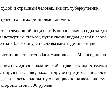
худой и страшный человек, значит, туберкулезник.
 трико, на ногах резиновые тапочки.
стал следующий инцидент. В конце июля в подъезд дом
 и четвертым этажом, пугая своим видом детей и взро
нты и блевотину, а после вызывать дезинфекцию.
яет активистка села Дана Никонова. — Мы неоднократн
енты находятся в палатах, соблюдают режим. А гуляют
оризируя население, находят друзей среди маргиналов 
 делать здесь подопытную станцию по разведению смер
е стороны стоит 300 рублей.