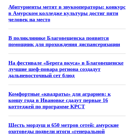
Абитуриенты метят в звукооператоры: конкурс
в Амурском колледже культуры достиг пяти
человек на место
В поликлинике Благовещенска появится
помощник для прохождения диспансеризации
На фестивале «Берега вкуса» в Благовещенске
лучшие шеф-повара региона создадут
дальневосточный сет блюд
Комфортные «квадраты» для аграриев: к
концу года в Ивановке сдадут первые 16
коттеджей по программе КРСТ
Шесть мордуш и 650 метров сетей: амурские
охотоведы подвели итоги «генеральной