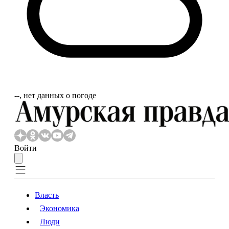
‐‐, нет данных о погоде
Войти
Власть
Экономика
Власть
Экономика
Люди