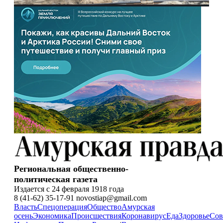
Региональная общественно-
политическая газета
Издается с 24 февраля 1918 года
8 (41-62) 35-17-91 novostiap@gmail.com
Власть
Спецоперация
Общество
Амурская
осень
Экономика
Происшествия
Коронавирус
Еда
Здоровье
Сов