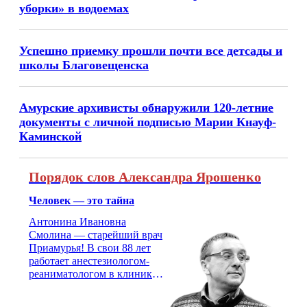
уборки» в водоемах
Успешно приемку прошли почти все детсады и
школы Благовещенска
Амурские архивисты обнаружили 120-летние
документы с личной подписью Марии Кнауф-
Каминской
Порядок слов Александра Ярошенко
Человек — это тайна
Антонина Ивановна
Смолина — старейший врач
Приамурья! В свои 88 лет
работает анестезиологом-
реаниматологом в клинике
кардиохирургии Амурской
медицинской академии.