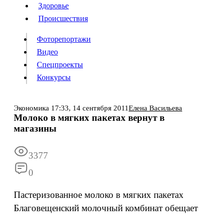
Люди
Здоровье
Здоровье
Происшествия
Происшествия
Фоторепортажи
Видео
Спецпроекты
Фоторепортажи
Видео
Конкурсы
Спецпроекты
Конкурсы
Войти
Экономика
17:33,
14 сентября 2011
Елена Васильева
Молоко в мягких пакетах вернут в
магазины
Информация
Подписка
Реклама
Все новости
Архив
3377
0
Пастеризованное молоко в мягких пакетах
Благовещенский молочный комбинат обещает