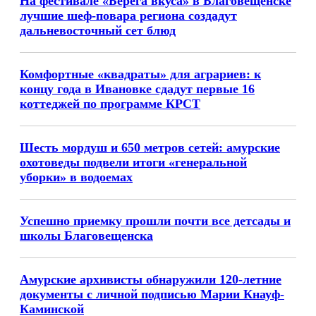
На фестивале «Берега вкуса» в Благовещенске
лучшие шеф-повара региона создадут
дальневосточный сет блюд
Комфортные «квадраты» для аграриев: к
концу года в Ивановке сдадут первые 16
коттеджей по программе КРСТ
Шесть мордуш и 650 метров сетей: амурские
охотоведы подвели итоги «генеральной
уборки» в водоемах
Успешно приемку прошли почти все детсады и
школы Благовещенска
Амурские архивисты обнаружили 120-летние
документы с личной подписью Марии Кнауф-
Каминской