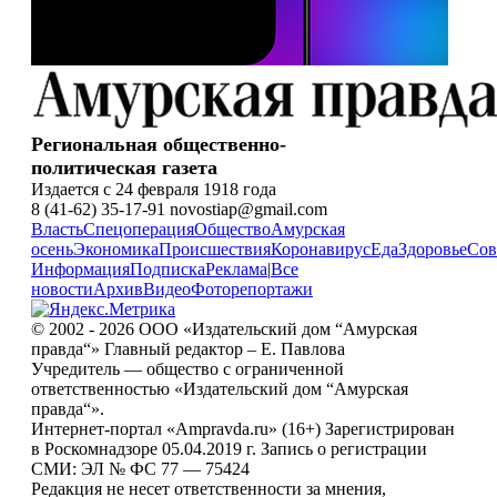
Региональная общественно-
политическая газета
Издается с 24 февраля 1918 года
8 (41-62) 35-17-91 novostiap@gmail.com
Власть
Спецоперация
Общество
Амурская
осень
Экономика
Происшествия
Коронавирус
Еда
Здоровье
Сов
Информация
Подписка
Реклама
|
Все
новости
Архив
Видео
Фоторепортажи
© 2002 - 2026 ООО «Издательский дом “Амурская
правда“» Главный редактор – Е. Павлова
Учредитель — общество с ограниченной
ответственностью «Издательский дом “Амурская
правда“».
Интернет-портал «Ampravda.ru» (16+) Зарегистрирован
в Роскомнадзоре 05.04.2019 г. Запись о регистрации
СМИ: ЭЛ № ФС 77 — 75424
Редакция не несет ответственности за мнения,