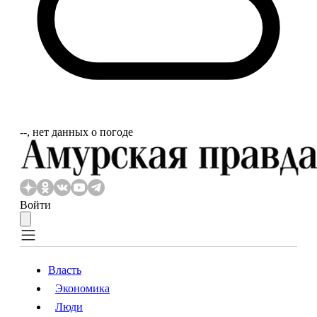
‐‐, нет данных о погоде
Войти
Власть
Экономика
Власть
Экономика
Люди