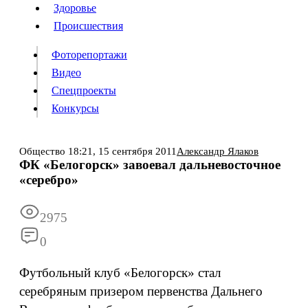
Люди
Здоровье
Здоровье
Происшествия
Происшествия
Фоторепортажи
Видео
Спецпроекты
Фоторепортажи
Видео
Конкурсы
Спецпроекты
Конкурсы
Войти
Общество
18:21,
15 сентября 2011
Александр Ялаков
ФК «Белогорск» завоевал дальневосточное
«серебро»
Информация
Подписка
Реклама
Все новости
Архив
2975
0
Футбольный клуб «Белогорск» стал
серебряным призером первенства Дальнего