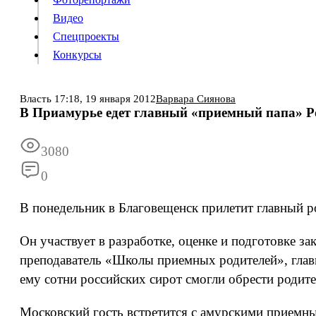
Видео
Конкурсы
Спецпроекты
Конкурсы
Войти
Власть
17:18,
19 января 2012
Варвара Сиянова
В Приамурье едет главный «приемный папа» Р
Информация
Подписка
Реклама
Все новости
Архив
3080
0
В понедельник в Благовещенск прилетит главный р
Он участвует в разработке, оценке и подготовке з
преподаватель «Школы приемных родителей», главн
ему сотни российских сирот смогли обрести родите
Московский гость встретится с амурскими приемным