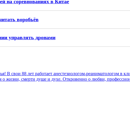
ей на соревнованиях в Китае
читать воробьёв
нии управлять дронами
! В свои 88 лет работает анестезиологом-реаниматологом в к
м о жизни, смерти душе и духе. Откровенно о любви, профессио