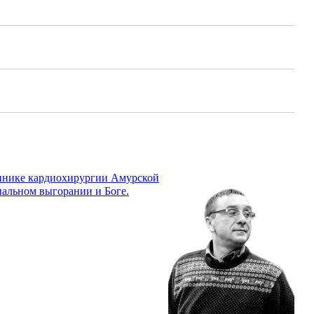
линике кардиохирургии Амурской
нальном выгорании и Боге.