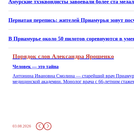
Амурские тхэквондисты завоевали более ста медал
Пернатая перепись: жителей Приамурья зовут пос
В Приамурье около 50 пилотов соревнуются в уме
Порядок слов Александра Ярошенко
Человек — это тайна
Антонина Ивановна Смолина — старейший врач Приамурья
медицинской академии. Монолог врача с 66-летним стаже
03.08.2026