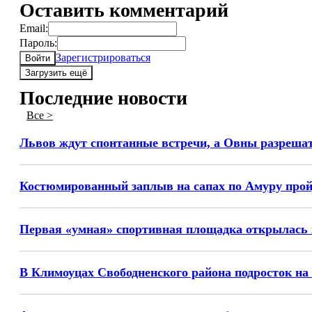
Оставить комментарий
Email:
Пароль:
Зарегистрироваться
Войти
Загрузить ещё
Последние новости
Все >
Львов ждут спонтанные встречи, а Овны разрешат с
Костюмированный заплыв на сапах по Амуру пройд
Первая «умная» спортивная площадка открылась 
В Климоуцах Свободненского района подросток на