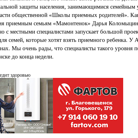
иальной защиты населения, занимающимися семейным у
ласти общественной «Школы приемных родителей». Как
вия приемным семьям «Мамонтенок» Дарья Коломыцина
но с местными специалистами запускает большой прое
ля семей, которые хотят взять приемного ребенка. У
нах. Мы очень рады, что специалисты такого уровня 
ске до конца недели.
редит здоровью