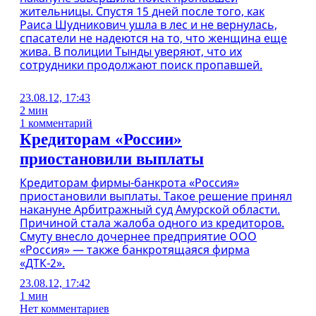
жительницы. Спустя 15 дней после того, как
Раиса Шудникович ушла в лес и не вернулась,
спасатели не надеются на то, что женщина еще
жива. В полиции Тынды уверяют, что их
сотрудники продолжают поиск пропавшей.
23.08.12, 17:43
2 мин
1 комментарий
Кредиторам «России»
приостановили выплаты
Кредиторам фирмы-банкрота «Россия»
приостановили выплаты. Такое решение принял
накануне Арбитражный суд Амурской области.
Причиной стала жалоба одного из кредиторов.
Смуту внесло дочернее предприятие ООО
«Россия» — также банкротящаяся фирма
«ДТК-2».
23.08.12, 17:42
1 мин
Нет комментариев