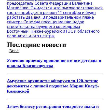
председатель Совета Федерации Валентина
Матвиенко. Ожидается, что высокопоставленная
гостья прибудет в регион 11 сентября и будет
работать два дня. В предварительном плане
спикера Совфеда посещение площадок
строительства будущего космодрома
Восточный, Нижне-Бурейской ГЭС и областного
перинатального центра.
Последние новости
Все >
Успешно приемку прошли почти все детсады и
школы Благовещенска
Амурские архивисты обнаружили 120-летние
документы с личной подписью Марии Кнауф-
Каминской
Зачем бизнесу регистрация товарного знака и