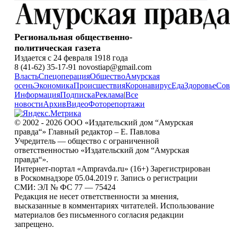
Региональная общественно-
политическая газета
Издается с 24 февраля 1918 года
8 (41-62) 35-17-91 novostiap@gmail.com
Власть
Спецоперация
Общество
Амурская
осень
Экономика
Происшествия
Коронавирус
Еда
Здоровье
Сов
Информация
Подписка
Реклама
|
Все
новости
Архив
Видео
Фоторепортажи
© 2002 - 2026 ООО «Издательский дом “Амурская
правда“» Главный редактор – Е. Павлова
Учредитель — общество с ограниченной
ответственностью «Издательский дом “Амурская
правда“».
Интернет-портал «Ampravda.ru» (16+) Зарегистрирован
в Роскомнадзоре 05.04.2019 г. Запись о регистрации
СМИ: ЭЛ № ФС 77 — 75424
Редакция не несет ответственности за мнения,
высказанные в комментариях читателей. Использование
материалов без письменного согласия редакции
запрещено.