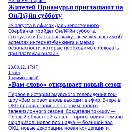
Нет комментариев
Жителей Приамурья приглашают на
ОнЛ@йн субботу
25 августа в офисах Дальневосточного
Сбербанка пройдет ОнЛ@йн суббота.
Сотрудники банка расскажут всем желающим об
аспектах интернет-банкинга и мерах
безопасности, которые необходимо соблюдать
при платежах онлайн.
23.08.12, 17:47
1 мин
1 комментарий
«Вам слово» открывает новый сезон
Первое в истории амурского телевидения ток-
шоу «Вам слово» вновь выходит в эфир. Вчера в
ОКЦ прошла запись программ нового
телевизионного сезона. Создатели ток-шоу —
Первый областной канал — приготовили немало
сюрпризов: новая площадка — большой зал
ОКЦ, новые декорации, новая концепция и,