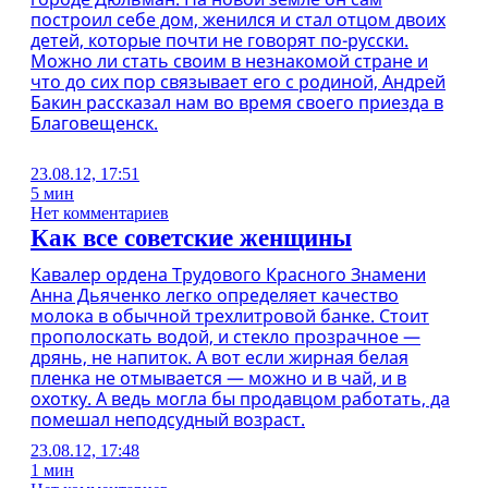
построил себе дом, женился и стал отцом двоих
детей, которые почти не говорят по-русски.
Можно ли стать своим в незнакомой стране и
что до сих пор связывает его с родиной, Андрей
Бакин рассказал нам во время своего приезда в
Благовещенск.
23.08.12, 17:51
5 мин
Нет комментариев
Как все советские женщины
Кавалер ордена Трудового Красного Знамени
Анна Дьяченко легко определяет качество
молока в обычной трехлитровой банке. Стоит
прополоскать водой, и стекло прозрачное —
дрянь, не напиток. А вот если жирная белая
пленка не отмывается — можно и в чай, и в
охотку. А ведь могла бы продавцом работать, да
помешал неподсудный возраст.
23.08.12, 17:48
1 мин