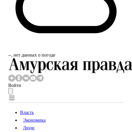
‐‐, нет данных о погоде
Войти
Власть
Экономика
Власть
Экономика
Люди