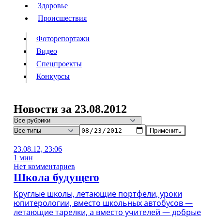
Люди
Здоровье
Здоровье
Происшествия
Происшествия
Фоторепортажи
Видео
Спецпроекты
Фоторепортажи
Видео
Конкурсы
Спецпроекты
Конкурсы
Войти
Новости за 23.08.2012
Применить
Информация
Подписка
Реклама
Все новости
Архив
23.08.12, 23:06
1 мин
Нет комментариев
Школа будущего
Круглые школы, летающие портфели, уроки
юпитерологии, вместо школьных автобусов —
летающие тарелки, а вместо учителей — добрые