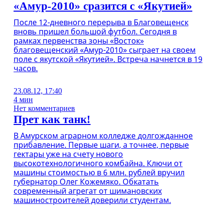
«Амур-2010» сразится с «Якутией»
После 12-дневного перерыва в Благовещенск
вновь пришел большой футбол. Сегодня в
рамках первенства зоны «Восток»
благовещенский «Амур-2010» сыграет на своем
поле с якутской «Якутией». Встреча начнется в 19
часов.
23.08.12, 17:40
4 мин
Нет комментариев
Прет как танк!
В Амурском аграрном колледже долгожданное
прибавление. Первые шаги, а точнее, первые
гектары уже на счету нового
высокотехнологичного комбайна. Ключи от
машины стоимостью в 6 млн. рублей вручил
губернатор Олег Кожемяко. Обкатать
современный агрегат от шимановских
машиностроителей доверили студентам.