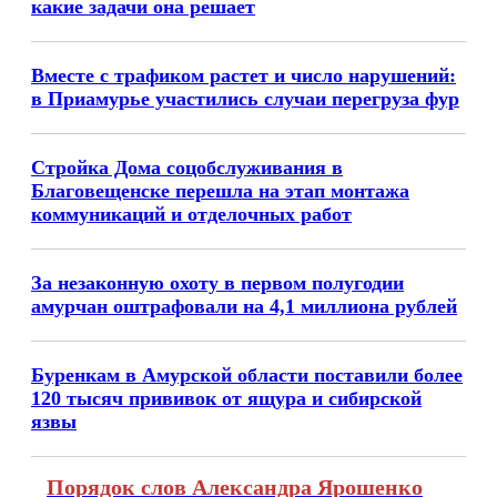
какие задачи она решает
Вместе с трафиком растет и число нарушений:
в Приамурье участились случаи перегруза фур
Стройка Дома соцобслуживания в
Благовещенске перешла на этап монтажа
коммуникаций и отделочных работ
За незаконную охоту в первом полугодии
амурчан оштрафовали на 4,1 миллиона рублей
Буренкам в Амурской области поставили более
120 тысяч прививок от ящура и сибирской
язвы
Порядок слов Александра Ярошенко