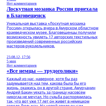
Нет комментариев
Лоскутная мозаика России приехала
в Благовещенск
Уникальная выставка «Лоскутная мозаика
России» открылась вчера в Амурском областном
краеведческом музее. Благовещенцы получили
возможность увидеть 17 авторских текстильных
произведений современных российских
мастеров-рукодельников.
23.08.12, 17:56
5 мин
Нет комментариев
«Все немцы — трудоголики»
Каждый из нас, наверное, хотя бы раз
задумывается над тем, какова была бы его
жизнь, окажись он в другой стране. Амурчанин
Андрей Бакин уехать за границу насовсем
никогда не мечтал. Но судьба распорядилась
так, что вот уже 17 лет он живет в немецком
городе Дюльман. На новой земле он сам