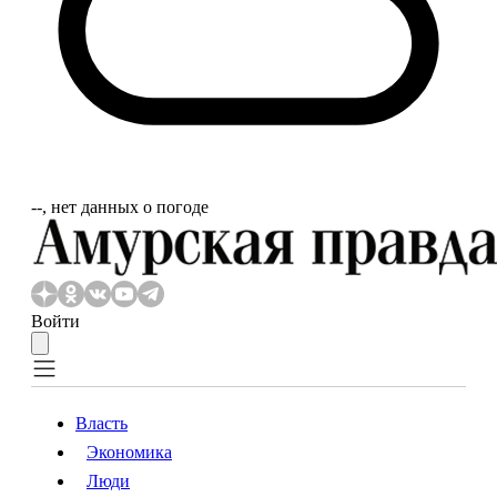
‐‐, нет данных о погоде
Войти
Власть
Экономика
Власть
Экономика
Люди