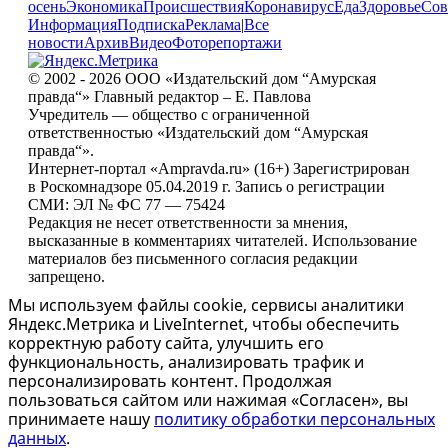
осень
Экономика
Происшествия
Коронавирус
Еда
Здоровье
Сов
Информация
Подписка
Реклама
|
Все
новости
Архив
Видео
Фоторепортажи
© 2002 - 2026 ООО «Издательский дом “Амурская
правда“» Главный редактор – Е. Павлова
Учредитель — общество с ограниченной
ответственностью «Издательский дом “Амурская
правда“».
Интернет-портал «Ampravda.ru» (16+) Зарегистрирован
в Роскомнадзоре 05.04.2019 г. Запись о регистрации
СМИ: ЭЛ № ФС 77 — 75424
Редакция не несет ответственности за мнения,
высказанные в комментариях читателей. Использование
материалов без письменного согласия редакции
запрещено.
Мы используем файлы cookie, сервисы аналитики
Яндекс.Метрика и LiveInternet, чтобы обеспечить
корректную работу сайта, улучшить его
функциональность, анализировать трафик и
персонализировать контент. Продолжая
пользоваться сайтом или нажимая «Согласен», вы
принимаете нашу
политику обработки персональных
данных
.