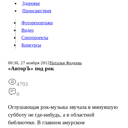
Люди
Здоровье
Здоровье
Происшествия
Происшествия
Фоторепортажи
Видео
Спецпроекты
Фоторепортажи
Видео
Конкурсы
Спецпроекты
Конкурсы
Войти
00:30,
27 ноября 2012
Наталья Фадеева
«АвторЪ» под рок
Информация
Подписка
Реклама
Все новости
Архив
4793
0
Оглушающая рок-музыка звучала в минувшую
субботу не где-нибудь, а в областной
библиотеке. В главном амурском