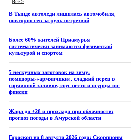
Все >
В Тынде автоледи лишилась автомобиля,
повторно сев за руль нетрезвой
Более 60% жителей Приамурья
систематически занимаются физической
культурой и спортом
5 нескучных заготовок на зиму:
помидоры-«армянчики», сладкий перец в
горчичной заливке, соус песто и огурцы по-
фински
Жара до +28 и прохлада при облачности:
прогноз погоды в Амурской области
Гороскоп на 8 августа 2026 года: Скорпионы