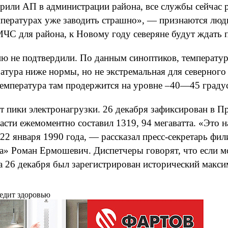
верили АП в администрации района, все службы сейчас
емпературах уже заводить страшно», — признаются лю
МЧС для района, к Новому году северяне будут ждать 
ю не подтвердили. По данным синоптиков, температу
ратура ниже нормы, но не экстремальная для северног
емпература там продержится на уровне –40—45 градус
т пики электронагрузки. 26 декабря зафиксирован в 
асти ежемоментно составил 1319, 94 мегаватта. «Это 
22 января 1990 года, — рассказал пресс-секретарь 
а» Роман Ермошевич. Диспетчеры говорят, что если мо
ка 26 декабря был зарегистрирован исторический макс
редит здоровью