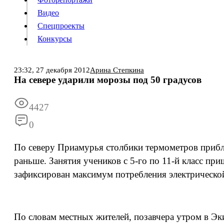
Видео
Конкурсы
Спецпроекты
Конкурсы
Войти
23:32,
27 декабря 2012
Арина Степкина
На севере ударили морозы под 50 градусов
Информация
Подписка
Реклама
Все новости
Архив
4427
0
По северу Приамурья столбики термометров прибл
раньше. Занятия учеников с 5-го по 11-й класс пр
зафиксирован максимум потребления электрическо
По словам местных жителей, позавчера утром в Эки