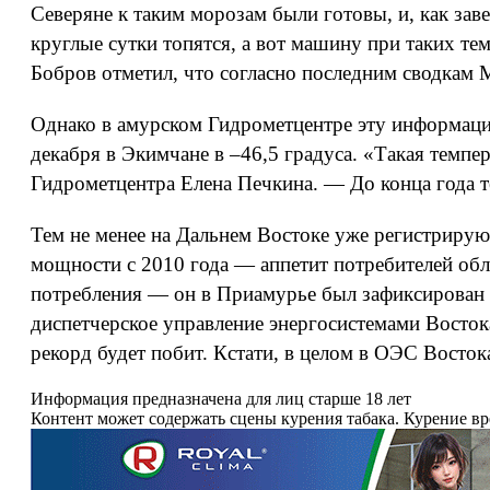
Северяне к таким морозам были готовы, и, как за
круглые сутки топятся, а вот машину при таких т
Бобров отметил, что согласно последним сводкам 
Однако в амурском Гидрометцентре эту информаци
декабря в Экимчане в –46,5 градуса. «Такая темпе
Гидрометцентра Елена Печкина. — До конца года т
Тем не менее на Дальнем Востоке уже регистрирую
мощности с 2010 года — аппетит потребителей обл
потребления — он в Приамурье был зафиксирован 
диспетчерское управление энергосистемами Восток
рекорд будет побит. Кстати, в целом в ОЭС Восто
Информация предназначена для лиц старше 18 лет
Контент может содержать сцены курения табака. Курение в