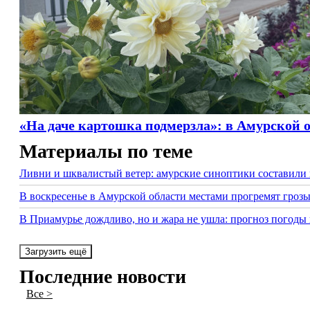
«На даче картошка подмерзла»: в Амурской 
Материалы по теме
Ливни и шквалистый ветер: амурские синоптики составили
В воскресенье в Амурской области местами прогремят гроз
В Приамурье дождливо, но и жара не ушла: прогноз погоды 
Загрузить ещё
Последние новости
Все >