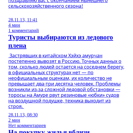
поздравляю вас с окончанием нынешнего
сельскохозяйственного сезона!
28.11.13, 11:41
4 мин
1 комментарий
Туристы выбираются из ледового
плена
Застрявших в китайском Хэйхэ амурчан
постепенно вывозят в Россию. Точных данных о
том, сколько людей остается на соседнем берегу,
в официальных структурах нет — по
неофициальным оценкам, их количество не
превышает два-три десятка человек. Проблемы
возникли из‑за сложной ледовой обстановки —
торосы на Амуре рвут резиновые «юбки» судов
на воздушной подушке, техника выходит из
строя.
28.11.13, 08:30
2 мин
Нет комментариев
На покупку жилья вблизи