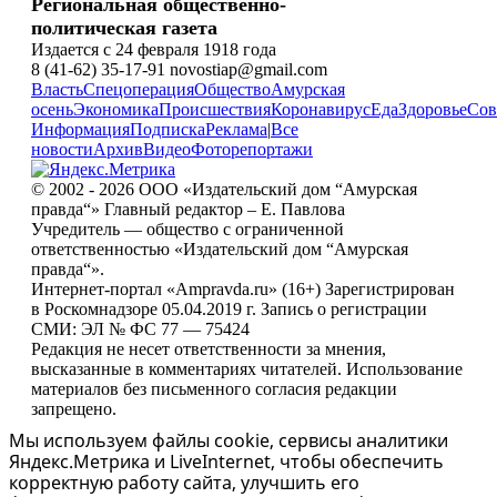
Региональная общественно-
политическая газета
Издается с 24 февраля 1918 года
8 (41-62) 35-17-91 novostiap@gmail.com
Власть
Спецоперация
Общество
Амурская
осень
Экономика
Происшествия
Коронавирус
Еда
Здоровье
Сов
Информация
Подписка
Реклама
|
Все
новости
Архив
Видео
Фоторепортажи
© 2002 - 2026 ООО «Издательский дом “Амурская
правда“» Главный редактор – Е. Павлова
Учредитель — общество с ограниченной
ответственностью «Издательский дом “Амурская
правда“».
Интернет-портал «Ampravda.ru» (16+) Зарегистрирован
в Роскомнадзоре 05.04.2019 г. Запись о регистрации
СМИ: ЭЛ № ФС 77 — 75424
Редакция не несет ответственности за мнения,
высказанные в комментариях читателей. Использование
материалов без письменного согласия редакции
запрещено.
Мы используем файлы cookie, сервисы аналитики
Яндекс.Метрика и LiveInternet, чтобы обеспечить
корректную работу сайта, улучшить его