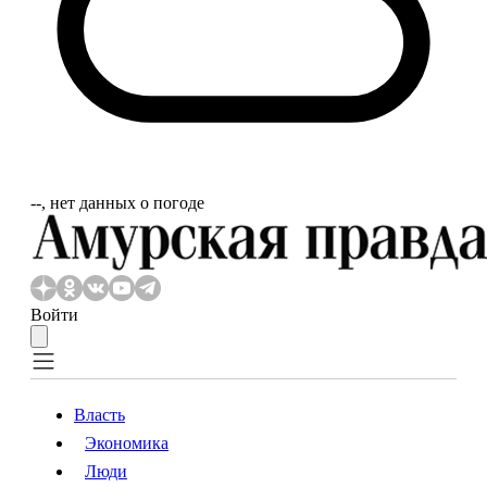
‐‐, нет данных о погоде
Войти
Власть
Экономика
Власть
Экономика
Люди