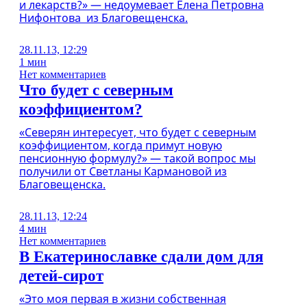
и лекарств?» — недоумевает Елена Петровна
Нифонтова из Благовещенска.
28.11.13, 12:29
1 мин
Нет комментариев
Что будет с северным
коэффициентом?
«Северян интересует, что будет с северным
коэффициентом, когда примут новую
пенсионную формулу?» — такой вопрос мы
получили от Светланы Кармановой из
Благовещенска.
28.11.13, 12:24
4 мин
Нет комментариев
В Екатеринославке сдали дом для
детей-сирот
«Это моя первая в жизни собственная