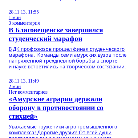
28.11.13, 11:55
1 мин
3 комментария
В Благовещенске завершился
студенческий марафон
В ДК профсоюзов прошел финал студенческого
марафона. Команды семи амурских вузов после
напряженной трехдневной борьбы в спорте
и науке встретились на творческом состязании.
28.11.13, 11:49
2 мин
Нет комментариев
«Амурские аграрии держали
оборону в противостоянии со
стихией»
Уважаемые труженики агропромышленного
комплекса! Дорогие друзья! От всей души