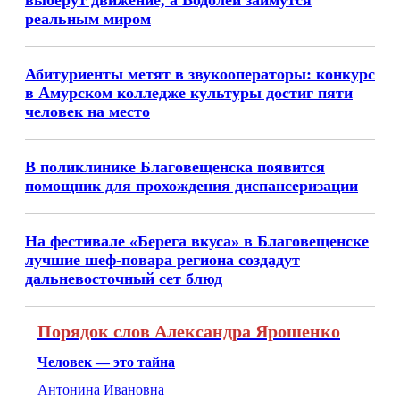
выберут движение, а Водолеи займутся
реальным миром
Абитуриенты метят в звукооператоры: конкурс
в Амурском колледже культуры достиг пяти
человек на место
В поликлинике Благовещенска появится
помощник для прохождения диспансеризации
На фестивале «Берега вкуса» в Благовещенске
лучшие шеф-повара региона создадут
дальневосточный сет блюд
Порядок слов Александра Ярошенко
Человек — это тайна
Антонина Ивановна