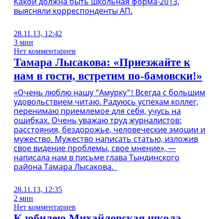
Какой должна быть школьная форма-2013,
выясняли корреспонденты АП.
28.11.13, 12:42
3 мин
Нет комментариев
Тамара Лысакова: «Приезжайте к
нам в гости, встретим по-бамовски!»
«Очень люблю нашу "Амурку"! Всегда с большим
удовольствием читаю. Радуюсь успехам коллег,
перенимаю приемлемое для себя, учусь на
ошибках. Очень уважаю труд журналистов:
расстояния, бездорожье, человеческие эмоции и
мужество. Мужество написать статью, изложив
свое видение проблемы, свое мнение», —
написала нам в письме глава Тындинского
района Тамара Лысакова.
28.11.13, 12:35
2 мин
Нет комментариев
К юбилею Михайловская школа