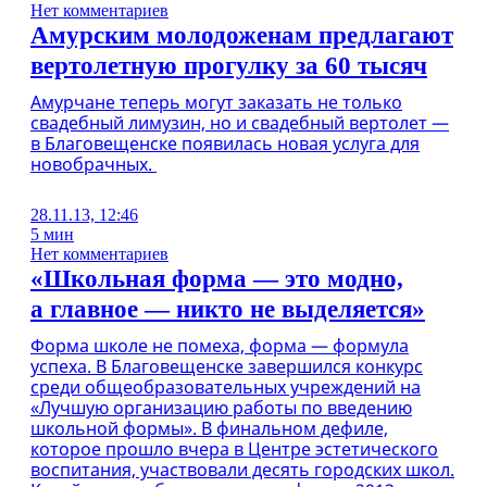
Нет комментариев
Амурским молодоженам предлагают
вертолетную прогулку за 60 тысяч
Амурчане теперь могут заказать не только
свадебный лимузин, но и свадебный вертолет —
в Благовещенске появилась новая услуга для
новобрачных.
28.11.13, 12:46
5 мин
Нет комментариев
«Школьная форма — это модно,
а главное — никто не выделяется»
Форма школе не помеха, форма — формула
успеха. В Благовещенске завершился конкурс
среди общеобразовательных учреждений на
«Лучшую организацию работы по введению
школьной формы». В финальном дефиле,
которое прошло вчера в Центре эстетического
воспитания, участвовали десять городских школ.