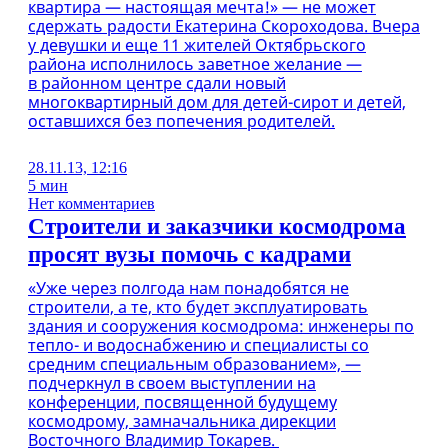
квартира — настоящая мечта!» — не может
сдержать радости Екатерина Скороходова. Вчера
у девушки и еще 11 жителей Октябрьского
района исполнилось заветное желание —
в районном центре сдали новый
многоквартирный дом для детей-сирот и детей,
оставшихся без попечения родителей.
28.11.13, 12:16
5 мин
Нет комментариев
Строители и заказчики космодрома
просят вузы помочь с кадрами
«Уже через полгода нам понадобятся не
строители, а те, кто будет эксплуатировать
здания и сооружения космодрома: инженеры по
тепло- и водоснабжению и специалисты со
средним специальным образованием», —
подчеркнул в своем выступлении на
конференции, посвященной будущему
космодрому, замначальника дирекции
Восточного Владимир Токарев.