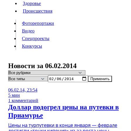
Люди
Здоровье
Здоровье
Происшествия
Происшествия
Фоторепортажи
Видео
Спецпроекты
Фоторепортажи
Видео
Конкурсы
Спецпроекты
Конкурсы
Войти
Новости за 06.02.2014
Применить
Информация
Подписка
Реклама
Все новости
Архив
06.02.14, 23:54
5 мин
1 комментарий
Доллар подогрел цены на путевки в
Приамурье
Цены на турпутевки в конце января — феврале
достигли «точки кипения» из‑за роста цены