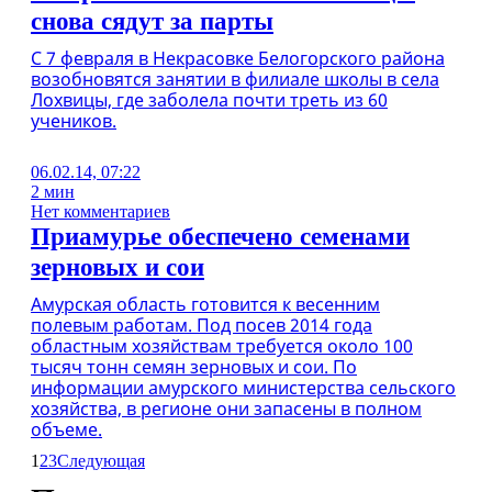
снова сядут за парты
С 7 февраля в Некрасовке Белогорского района
возобновятся занятии в филиале школы в села
Лохвицы, где заболела почти треть из 60
учеников.
06.02.14, 07:22
2 мин
Нет комментариев
Приамурье обеспечено семенами
зерновых и сои
Амурская область готовится к весенним
полевым работам. Под посев 2014 года
областным хозяйствам требуется около 100
тысяч тонн семян зерновых и сои. По
информации амурского министерства сельского
хозяйства, в регионе они запасены в полном
объеме.
1
2
3
Следующая