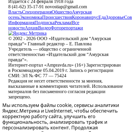
Издается с 24 февраля 1918 года
8 (41-62) 35-17-91 novostiap@gmail.com
Власть
Спецоперация
Общество
Амурская
осень
Экономика
Происшествия
Коронавирус
Еда
Здоровье
Сов
Информация
Подписка
Реклама
|
Все
новости
Архив
Видео
Фоторепортажи
© 2002 - 2026 ООО «Издательский дом “Амурская
правда“» Главный редактор – Е. Павлова
Учредитель — общество с ограниченной
ответственностью «Издательский дом “Амурская
правда“».
Интернет-портал «Ampravda.ru» (16+) Зарегистрирован
в Роскомнадзоре 05.04.2019 г. Запись о регистрации
СМИ: ЭЛ № ФС 77 — 75424
Редакция не несет ответственности за мнения,
высказанные в комментариях читателей. Использование
материалов без письменного согласия редакции
запрещено.
Мы используем файлы cookie, сервисы аналитики
Яндекс.Метрика и LiveInternet, чтобы обеспечить
корректную работу сайта, улучшить его
функциональность, анализировать трафик и
персонализировать контент. Продолжая