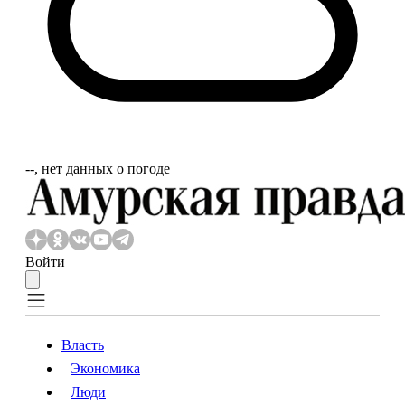
‐‐, нет данных о погоде
Войти
Власть
Экономика
Власть
Экономика
Люди