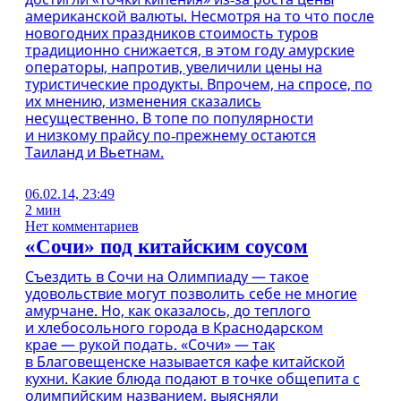
американской валюты. Несмотря на то что после
новогодних праздников стоимость туров
традиционно снижается, в этом году амурские
операторы, напротив, увеличили цены на
туристические продукты. Впрочем, на спросе, по
их мнению, изменения сказались
несущественно. В топе по популярности
и низкому прайсу по‑прежнему остаются
Таиланд и Вьетнам.
06.02.14, 23:49
2 мин
Нет комментариев
«Сочи» под китайским соусом
Съездить в Сочи на Олимпиаду — такое
удовольствие могут позволить себе не многие
амурчане. Но, как оказалось, до теплого
и хлебосольного города в Краснодарском
крае — рукой подать. «Сочи» — так
в Благовещенске называется кафе китайской
кухни. Какие блюда подают в точке общепита с
олимпийским названием, выясняли