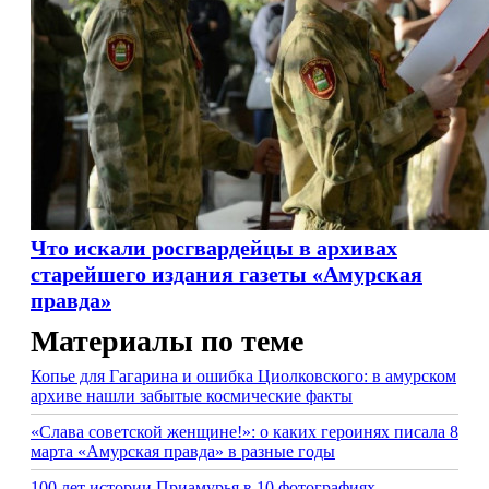
Что искали росгвардейцы в архивах
старейшего издания газеты «Амурская
правда»
Материалы по теме
Копье для Гагарина и ошибка Циолковского: в амурском
архиве нашли забытые космические факты
«Слава советской женщине!»: о каких героинях писала 8
марта «Амурская правда» в разные годы
100 лет истории Приамурья в 10 фотографиях