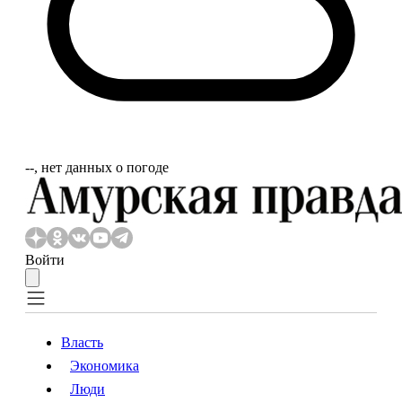
‐‐, нет данных о погоде
Войти
Власть
Экономика
Власть
Экономика
Люди