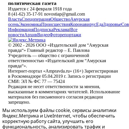
политическая газета
Издается с 24 февраля 1918 года
8 (41-62) 35-17-91 novostiap@gmail.com
Власть
Спецоперация
Общество
Амурская
осень
Экономика
Происшествия
Коронавирус
Еда
Здоровье
Сов
Информация
Подписка
Реклама
|
Все
новости
Архив
Видео
Фоторепортажи
© 2002 - 2026 ООО «Издательский дом “Амурская
правда“» Главный редактор – Е. Павлова
Учредитель — общество с ограниченной
ответственностью «Издательский дом “Амурская
правда“».
Интернет-портал «Ampravda.ru» (16+) Зарегистрирован
в Роскомнадзоре 05.04.2019 г. Запись о регистрации
СМИ: ЭЛ № ФС 77 — 75424
Редакция не несет ответственности за мнения,
высказанные в комментариях читателей. Использование
материалов без письменного согласия редакции
запрещено.
Мы используем файлы cookie, сервисы аналитики
Яндекс.Метрика и LiveInternet, чтобы обеспечить
корректную работу сайта, улучшить его
функциональность, анализировать трафик и