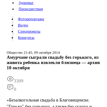
Люди
Здоровье
Здоровье
Происшествия
Происшествия
Фоторепортажи
Видео
Спецпроекты
Фоторепортажи
Видео
Конкурсы
Спецпроекты
Конкурсы
Войти
Общество
21:45,
09 октября 2014
Амурчане сыграли свадьбу без горького, из
живота ребенка извлекли близнеца — архив
Информация
Подписка
Реклама
Все новости
Архив
10 октября
3309
0
«Безалкогольная свадьба в Благовещенске.
"Горько" без горького, а также без сухого и