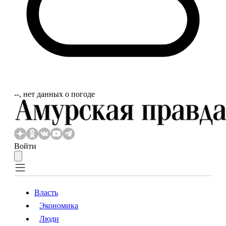
‐‐, нет данных о погоде
Войти
Власть
Экономика
Власть
Экономика
Люди