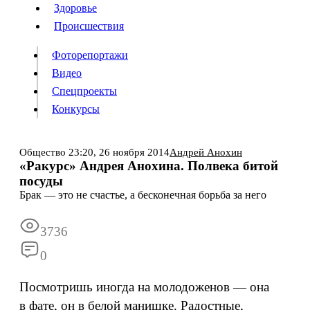
Люди
Здоровье
Здоровье
Происшествия
Происшествия
Фоторепортажи
Видео
Спецпроекты
Фоторепортажи
Видео
Конкурсы
Спецпроекты
Конкурсы
Войти
Общество
23:20,
26 ноября 2014
Андрей Анохин
«Ракурс» Андрея Анохина. Полвека битой
посуды
Информация
Подписка
Реклама
Все новости
Архив
Брак — это не счастье, а бесконечная борьба за него
3736
0
Посмотришь иногда на молодоженов — она
в фате, он в белой манишке. Радостные,