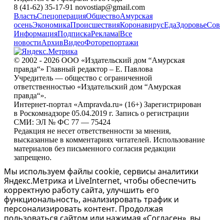
8 (41-62) 35-17-91 novostiap@gmail.com
Власть
Спецоперация
Общество
Амурская
осень
Экономика
Происшествия
Коронавирус
Еда
Здоровье
Сов
Информация
Подписка
Реклама
|
Все
новости
Архив
Видео
Фоторепортажи
© 2002 - 2026 ООО «Издательский дом “Амурская
правда“» Главный редактор – Е. Павлова
Учредитель — общество с ограниченной
ответственностью «Издательский дом “Амурская
правда“».
Интернет-портал «Ampravda.ru» (16+) Зарегистрирован
в Роскомнадзоре 05.04.2019 г. Запись о регистрации
СМИ: ЭЛ № ФС 77 — 75424
Редакция не несет ответственности за мнения,
высказанные в комментариях читателей. Использование
материалов без письменного согласия редакции
запрещено.
Мы используем файлы cookie, сервисы аналитики
Яндекс.Метрика и LiveInternet, чтобы обеспечить
корректную работу сайта, улучшить его
функциональность, анализировать трафик и
персонализировать контент. Продолжая
пользоваться сайтом или нажимая «Согласен», вы