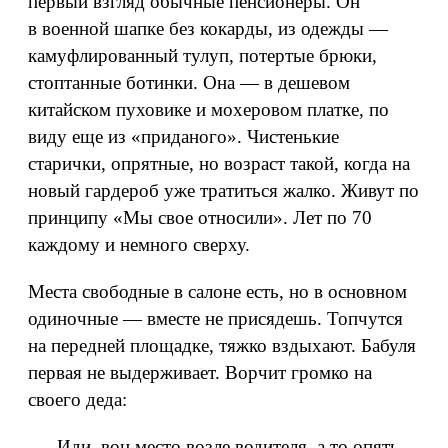
первый взгляд обычные пенсионеры. Он
в военной шапке без кокарды, из одежды —
камуфлированный тулуп, потертые брюки,
стоптанные ботинки. Она — в дешевом
китайском пуховике и мохеровом платке, по
виду еще из «приданого». Чистенькие
старички, опрятные, но возраст такой, когда на
новый гардероб уже тратиться жалко. Живут по
принципу «Мы свое относили». Лет по 70
каждому и немного сверху.
Места свободные в салоне есть, но в основном
одиночные — вместе не присядешь. Топчутся
на передней площадке, тяжко вздыхают. Бабуля
первая не выдерживает. Ворчит громко на
своего деда:
— Иди, вон место возле водителя, а то опять