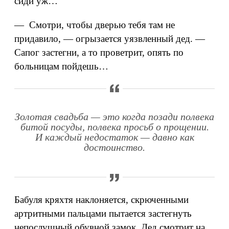
сиди уж…
— Смотри, чтобы дверью тебя там не
придавило, — огрызается уязвленный дед. —
Сапог застегни, а то проветрит, опять по
больницам пойдешь…
Золотая свадьба — это когда позади полвека
битой посуды, полвека просьб о прощении.
И каждый недостаток — давно как
достоинство.
Бабуля кряхтя наклоняется, скрюченными
артритными пальцами пытается застегнуть
непослушный обувной замок. Дед смотрит на