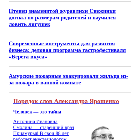
Птенец знаменитой журавлихи Снежинки
догнал по размерам родителей и научился
ловить лягушек
Современные инструменты для развития
бизнеса: деловая программа гастрофестиваля
«Берега вкуса»
Амурские пожарные эвакуировали жильца из-
за пожара в ванной комнате
Порядок слов Александра Ярошенко
Человек — это тайна
Антонина Ивановна
Смолина — старейший врач
Приамурья! В свои 88 лет
работает анестезиологом-