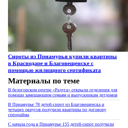
Сироты из Приамурья купили квартиры
в Краснодаре и Благовещенске с
помощью жилищного сертификата
Материалы по теме
В белогорском центре «Радуга» открыли отделения для
помощи замещающим семьям и выпускникам детдомов
В Приамурье 78 детей-сирот из Благовещенска и
четырех округов получили квартиры по договору
спецнайма
С начала года в Приамурье 155 детей-сирот получили