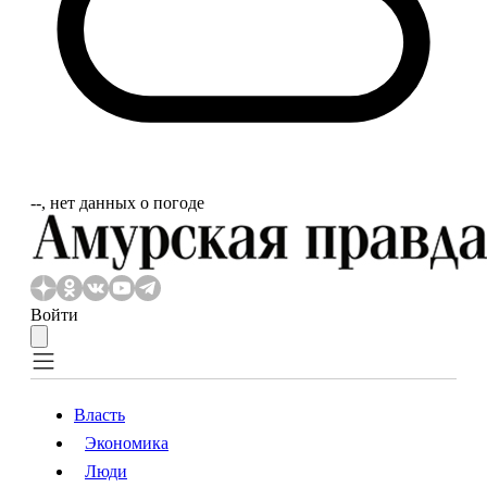
‐‐, нет данных о погоде
Войти
Власть
Экономика
Власть
Экономика
Люди