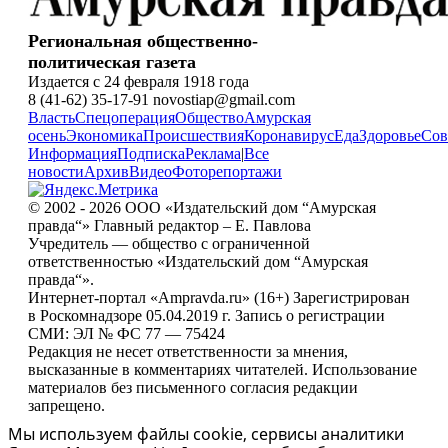
Региональная общественно-
политическая газета
Издается с 24 февраля 1918 года
8 (41-62) 35-17-91 novostiap@gmail.com
Власть
Спецоперация
Общество
Амурская
осень
Экономика
Происшествия
Коронавирус
Еда
Здоровье
Сов
Информация
Подписка
Реклама
|
Все
новости
Архив
Видео
Фоторепортажи
© 2002 - 2026 ООО «Издательский дом “Амурская
правда“» Главный редактор – Е. Павлова
Учредитель — общество с ограниченной
ответственностью «Издательский дом “Амурская
правда“».
Интернет-портал «Ampravda.ru» (16+) Зарегистрирован
в Роскомнадзоре 05.04.2019 г. Запись о регистрации
СМИ: ЭЛ № ФС 77 — 75424
Редакция не несет ответственности за мнения,
высказанные в комментариях читателей. Использование
материалов без письменного согласия редакции
запрещено.
Мы используем файлы cookie, сервисы аналитики