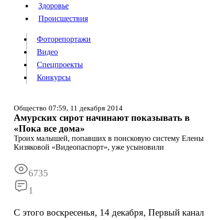
Люди
Здоровье
Здоровье
Происшествия
Происшествия
Фоторепортажи
Видео
Спецпроекты
Фоторепортажи
Видео
Конкурсы
Спецпроекты
Конкурсы
Войти
Общество
07:59,
11 декабря 2014
Амурских сирот начинают показывать в
«Пока все дома»
Информация
Подписка
Реклама
Все новости
Архив
Троих малышей, попавших в поисковую систему Елены
Кизяковой «Видеопаспорт», уже усыновили
6735
1
С этого воскресенья, 14 декабря, Первый канал