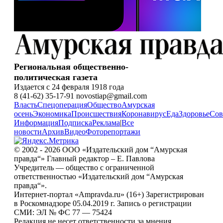
Региональная общественно-
политическая газета
Издается с 24 февраля 1918 года
8 (41-62) 35-17-91 novostiap@gmail.com
Власть
Спецоперация
Общество
Амурская
осень
Экономика
Происшествия
Коронавирус
Еда
Здоровье
Сов
Информация
Подписка
Реклама
|
Все
новости
Архив
Видео
Фоторепортажи
© 2002 - 2026 ООО «Издательский дом “Амурская
правда“» Главный редактор – Е. Павлова
Учредитель — общество с ограниченной
ответственностью «Издательский дом “Амурская
правда“».
Интернет-портал «Ampravda.ru» (16+) Зарегистрирован
в Роскомнадзоре 05.04.2019 г. Запись о регистрации
СМИ: ЭЛ № ФС 77 — 75424
Редакция не несет ответственности за мнения,