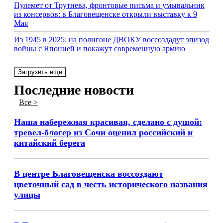
Пулемет от Трутнева, фронтовые письма и умывальник
из консервов: в Благовещенске открыли выставку к 9
Мая
Из 1945 в 2025: на полигоне ДВОКУ воссоздадут эпизод
войны с Японией и покажут современную армию
Загрузить ещё
Последние новости
Все >
Наша набережная красивая, сделано с душой:
тревел-блогер из Сочи оценил российский и
китайский берега
В центре Благовещенска воссоздают
цветочный сад в честь исторического названия
улицы