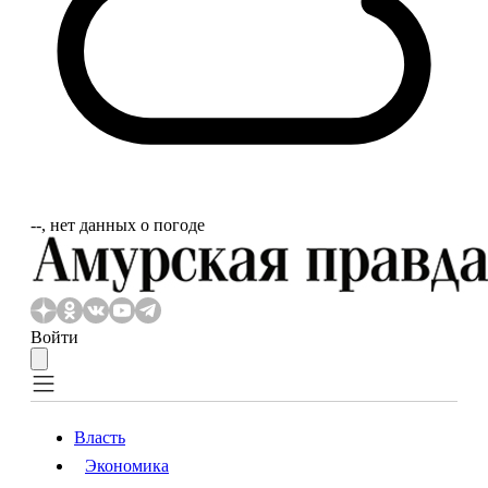
‐‐, нет данных о погоде
Войти
Власть
Экономика
Власть
Экономика