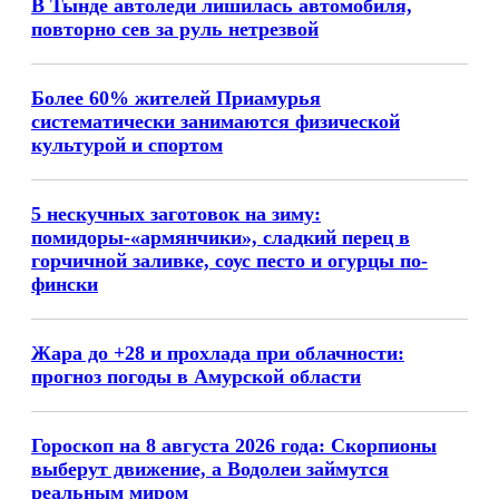
В Тынде автоледи лишилась автомобиля,
повторно сев за руль нетрезвой
Более 60% жителей Приамурья
систематически занимаются физической
культурой и спортом
5 нескучных заготовок на зиму:
помидоры-«армянчики», сладкий перец в
горчичной заливке, соус песто и огурцы по-
фински
Жара до +28 и прохлада при облачности:
прогноз погоды в Амурской области
Гороскоп на 8 августа 2026 года: Скорпионы
выберут движение, а Водолеи займутся
реальным миром