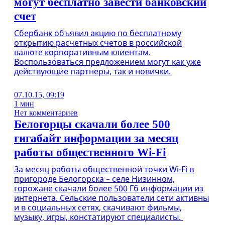
могут бесплатно завести банковский
счет
Сбербанк объявил акцию по бесплатному
открытию расчетных счетов в российской
валюте корпоративным клиентам.
Воспользоваться предложением могут как уже
действующие партнеры, так и новички.
07.10.15, 09:19
1 мин
Нет комментариев
Белогорцы скачали более 500
гигабайт информации за месяц
работы общественного Wi-Fi
За месяц работы общественной точки Wi-Fi в
пригороде Белогорска – селе Низинном,
горожане скачали более 500 Гб информации из
интернета. Сельские пользователи сети активны
и в социальных сетях, скачивают фильмы,
музыку, игры, констатируют специалисты.