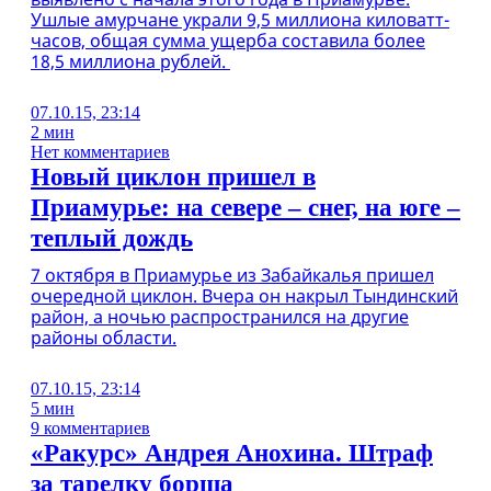
Ушлые амурчане украли 9,5 миллиона киловатт-
часов, общая сумма ущерба составила более
18,5 миллиона рублей.
07.10.15, 23:14
2 мин
Нет комментариев
Новый циклон пришел в
Приамурье: на севере – снег, на юге –
теплый дождь
7 октября в Приамурье из Забайкалья пришел
очередной циклон. Вчера он накрыл Тындинский
район, а ночью распространился на другие
районы области.
07.10.15, 23:14
5 мин
9 комментариев
«Ракурс» Андрея Анохина. Штраф
за тарелку борща