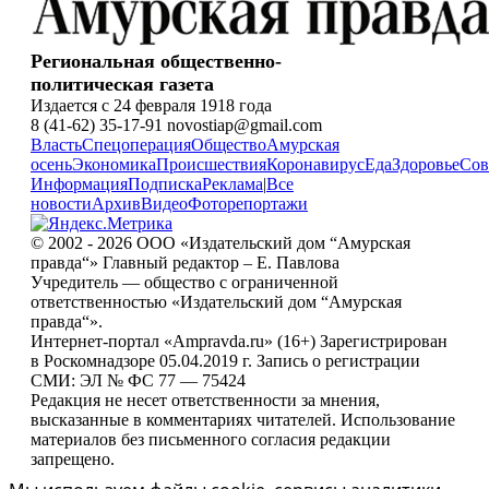
Региональная общественно-
политическая газета
Издается с 24 февраля 1918 года
8 (41-62) 35-17-91 novostiap@gmail.com
Власть
Спецоперация
Общество
Амурская
осень
Экономика
Происшествия
Коронавирус
Еда
Здоровье
Сов
Информация
Подписка
Реклама
|
Все
новости
Архив
Видео
Фоторепортажи
© 2002 - 2026 ООО «Издательский дом “Амурская
правда“» Главный редактор – Е. Павлова
Учредитель — общество с ограниченной
ответственностью «Издательский дом “Амурская
правда“».
Интернет-портал «Ampravda.ru» (16+) Зарегистрирован
в Роскомнадзоре 05.04.2019 г. Запись о регистрации
СМИ: ЭЛ № ФС 77 — 75424
Редакция не несет ответственности за мнения,
высказанные в комментариях читателей. Использование
материалов без письменного согласия редакции
запрещено.