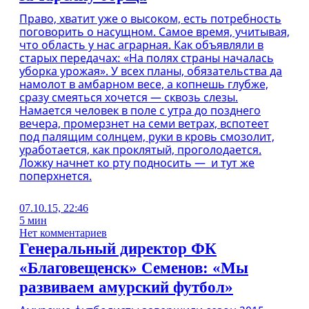
Право, хватит уже о высоком, есть потребность
поговорить о насущном. Самое время, учитывая,
что область у нас аграрная. Как объявляли в
старых передачах: «На полях страны началась
уборка урожая». У всех планы, обязательства да
намолот в амбарном весе, а копнешь глубже,
сразу смеяться хочется — сквозь слезы.
Намается человек в поле с утра до позднего
вечера, промерзнет на семи ветрах, вспотеет
под палящим солнцем, руки в кровь смозолит,
уработается, как проклятый, проголодается.
Ложку начнет ко рту подносить — и тут же
поперхнется.
07.10.15, 22:46
5 мин
Нет комментариев
Генеральный директор ФК
«Благовещенск» Семенов: «Мы
развиваем амурский футбол»