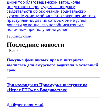
Директор благовещенской автошколы
предстанет перед судом за продажу
свидетельств об окончании водительских
курсов. Мужчину обвиняют в совершении трех
преступлений, два из которых он не успел
довести до конца: его пособника взяли с
поличным при получении денег.
1
2
3
Следующая
Последние новости
Все >
Покупка фальшивых прав в интернете
вылилась для амурского водителя в условный
срок
Три команды из Приамурья выступят на
«Играх ГТО» во Владивостоке
Да будет воля моя!