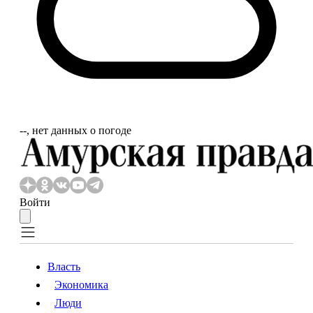
‐‐, нет данных о погоде
Войти
Власть
Экономика
Власть
Экономика
Люди