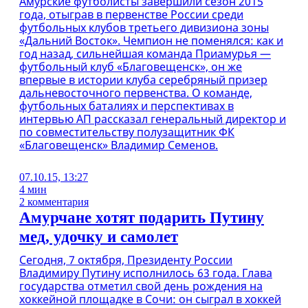
Амурские футболисты завершили сезон 2015
года, отыграв в первенстве России среди
футбольных клубов третьего дивизиона зоны
«Дальний Восток». Чемпион не поменялся: как и
год назад, сильнейшая команда Приамурья —
футбольный клуб «Благовещенск», он же
впервые в истории клуба серебряный призер
дальневосточного первенства. О команде,
футбольных баталиях и перспективах в
интервью АП рассказал генеральный директор и
по совместительству полузащитник ФК
«Благовещенск» Владимир Семенов.
07.10.15, 13:27
4 мин
2 комментария
Амурчане хотят подарить Путину
мед, удочку и самолет
Сегодня, 7 октября, Президенту России
Владимиру Путину исполнилось 63 года. Глава
государства отметил свой день рождения на
хоккейной площадке в Сочи: он сыграл в хоккей