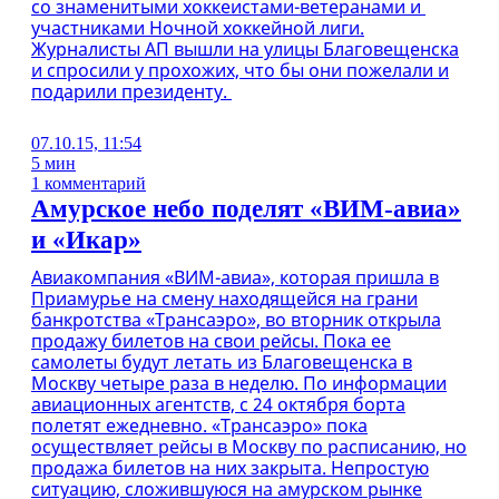
со знаменитыми хоккеистами-ветеранами и
участниками Ночной хоккейной лиги.
Журналисты АП вышли на улицы Благовещенска
и спросили у прохожих, что бы они пожелали и
подарили президенту.
07.10.15, 11:54
5 мин
1 комментарий
Амурское небо поделят «ВИМ-авиа»
и «Икар»
Авиакомпания «ВИМ-авиа», которая пришла в
Приамурье на смену находящейся на грани
банкротства «Трансаэро», во вторник открыла
продажу билетов на свои рейсы. Пока ее
самолеты будут летать из Благовещенска в
Москву четыре раза в неделю. По информации
авиационных агентств, с 24 октября борта
полетят ежедневно. «Трансаэро» пока
осуществляет рейсы в Москву по расписанию, но
продажа билетов на них закрыта. Непростую
ситуацию, сложившуюся на амурском рынке