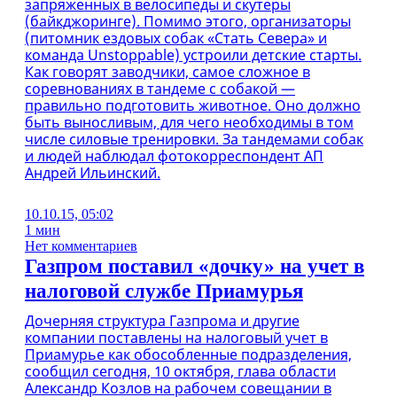
запряженных в велосипеды и скутеры
(байкджоринге). Помимо этого, организаторы
(питомник ездовых собак «Стать Севера» и
команда Unstoppable) устроили детские старты.
Как говорят заводчики, самое сложное в
соревнованиях в тандеме с собакой —
правильно подготовить животное. Оно должно
быть выносливым, для чего необходимы в том
числе силовые тренировки. За тандемами собак
и людей наблюдал фотокорреспондент АП
Андрей Ильинский.
10.10.15, 05:02
1 мин
Нет комментариев
Газпром поставил «дочку» на учет в
налоговой службе Приамурья
Дочерняя структура Газпрома и другие
компании поставлены на налоговый учет в
Приамурье как обособленные подразделения,
сообщил сегодня, 10 октября, глава области
Александр Козлов на рабочем совещании в