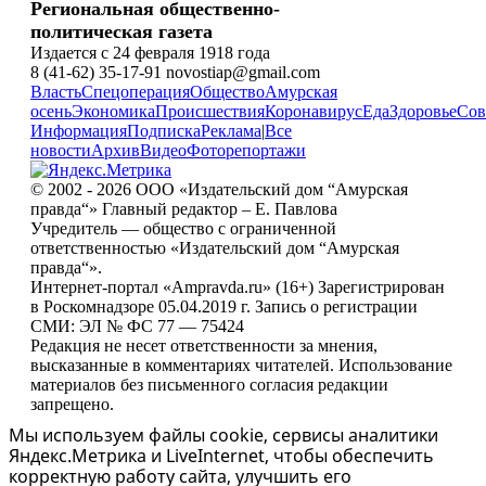
Региональная общественно-
политическая газета
Издается с 24 февраля 1918 года
8 (41-62) 35-17-91 novostiap@gmail.com
Власть
Спецоперация
Общество
Амурская
осень
Экономика
Происшествия
Коронавирус
Еда
Здоровье
Сов
Информация
Подписка
Реклама
|
Все
новости
Архив
Видео
Фоторепортажи
© 2002 - 2026 ООО «Издательский дом “Амурская
правда“» Главный редактор – Е. Павлова
Учредитель — общество с ограниченной
ответственностью «Издательский дом “Амурская
правда“».
Интернет-портал «Ampravda.ru» (16+) Зарегистрирован
в Роскомнадзоре 05.04.2019 г. Запись о регистрации
СМИ: ЭЛ № ФС 77 — 75424
Редакция не несет ответственности за мнения,
высказанные в комментариях читателей. Использование
материалов без письменного согласия редакции
запрещено.
Мы используем файлы cookie, сервисы аналитики
Яндекс.Метрика и LiveInternet, чтобы обеспечить
корректную работу сайта, улучшить его