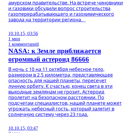
амурском правительстве. На встрече чиновники
и газовики обсудили вопрос строительства
газоперерабатывающего и газохимического
завода на территории региона.
10.10.15, 03:56
1 мин
1 комментарий
NASA: к Земле приближается
огромный астероид 86666
В ночь с 10 на 11 октября небесное тело,
размером в 2,5 километра, представляющее
опасность для нашей планеты, пересечет
лунную орбиту. К счастью, конец света в эти
выходные землянам не грозит. Астероид
пролетит на безопасном расстоянии. По
подсчетам специалистов, нашей планете может
угрожать небесный гость, который залетит в
солнечную систему через 23 года.
10.10.15, 03:47