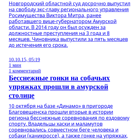
Новгородский областной суд досрочно выпустил
на свободу экс-главу регионального управления
Росимущества Виктора Митра, ранее
работавшего вице-губернатором Амурской
области. В 2014 году он был осужден за
должностные преступления на 3 года и 8
месяцев. Чиновника выпустили за пять месяцев
до истечения его срока.
10.10.15, 05:19
1 мин
1 комментарий
Бесснежные гонки на собачьих
упряжках прошли в амурской
столице
10 октября на базе «Динамо» в пригороде
Благовещенска прошли вторые в истории
региона бесснежные соревнования по ездовому
спорту. Владельцы хаски и маламутов
соревновались совместном беге человека и
собаки (каникроссе), а также гонке на упряжках,