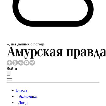
‐‐, нет данных о погоде
Войти
Власть
Экономика
Власть
Экономика
Люди