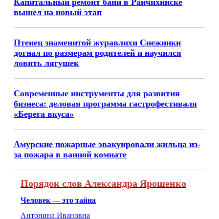
Капитальный ремонт бани в Райчихинске
вышел на новый этап
Птенец знаменитой журавлихи Снежинки
догнал по размерам родителей и научился
ловить лягушек
Современные инструменты для развития
бизнеса: деловая программа гастрофестиваля
«Берега вкуса»
Амурские пожарные эвакуировали жильца из-
за пожара в ванной комнате
Порядок слов Александра Ярошенко
Человек — это тайна
Антонина Ивановна