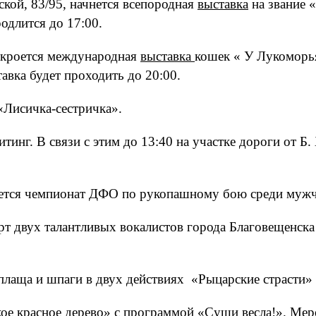
кой, 83/95, начнется всепородная
выставка
на звание 
одлится до 17:00.
ткроется международная
выставка
кошек « У Лукоморья
авка будет проходить до 20:00.
«Лисичка-сестричка».
тинг. В связи с этим до 13:40 на участке дороги от Б
оется чемпионат ДФО по рукопашному бою среди муж
рт двух талантливых вокалистов города Благовещенск
лаща и шпаги в двух действиях «Рыцарские страсти»
ое красное дерево» с программой «Суши весла!». Меро