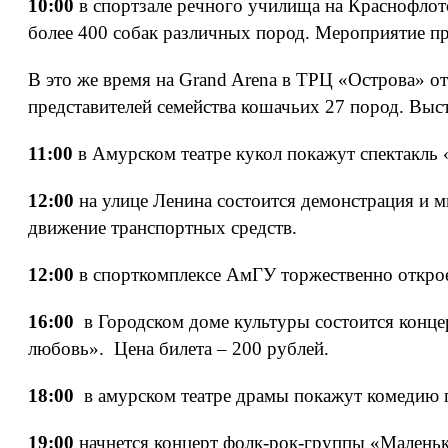
10:00
в спортзале речного училища на Краснофлотс
более 400 собак различных пород. Мероприятие пр
В это же время
на Grand Arena в ТРЦ «Острова» о
представителей семейства кошачьих 27 пород. Выст
11:00
в Амурском театре кукол покажут спектакль 
12:00
на улице Ленина состоится демонстрация и ми
движение транспортных средств.
12:00
в спорткомплексе АмГУ торжественно откр
16:00
в Городском доме культуры состоится конце
любовь». Цена билета – 200 рублей.
18:00
в амурском театре драмы покажут комедию п
19:00
начнется концерт фолк-рок-группы «Маленьк