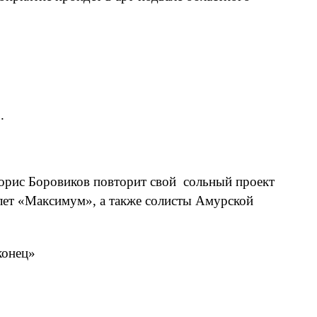
.
орис Боровиков повторит свой сольный проект
алет «Максимум», а также солисты Амурской
конец»