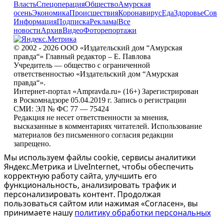
Власть
Спецоперация
Общество
Амурская
осень
Экономика
Происшествия
Коронавирус
Еда
Здоровье
Сов
Информация
Подписка
Реклама
|
Все
новости
Архив
Видео
Фоторепортажи
© 2002 - 2026 ООО «Издательский дом “Амурская
правда“» Главный редактор – Е. Павлова
Учредитель — общество с ограниченной
ответственностью «Издательский дом “Амурская
правда“».
Интернет-портал «Ampravda.ru» (16+) Зарегистрирован
в Роскомнадзоре 05.04.2019 г. Запись о регистрации
СМИ: ЭЛ № ФС 77 — 75424
Редакция не несет ответственности за мнения,
высказанные в комментариях читателей. Использование
материалов без письменного согласия редакции
запрещено.
Мы используем файлы cookie, сервисы аналитики
Яндекс.Метрика и LiveInternet, чтобы обеспечить
корректную работу сайта, улучшить его
функциональность, анализировать трафик и
персонализировать контент. Продолжая
пользоваться сайтом или нажимая «Согласен», вы
принимаете нашу
политику обработки персональных