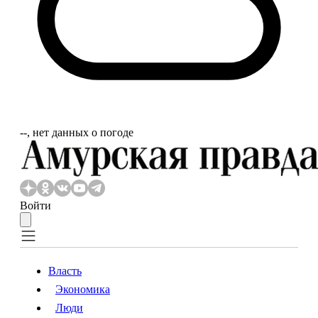
‐‐, нет данных о погоде
Войти
Власть
Экономика
Власть
Экономика
Люди