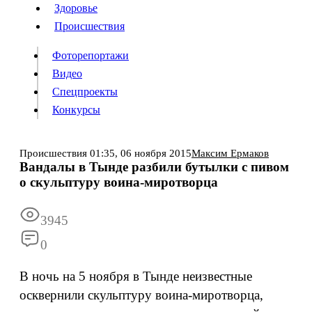
Люди
Здоровье
Здоровье
Происшествия
Происшествия
Фоторепортажи
Видео
Спецпроекты
Фоторепортажи
Видео
Конкурсы
Спецпроекты
Конкурсы
Войти
Происшествия
01:35,
06 ноября 2015
Максим Ермаков
Вандалы в Тынде разбили бутылки с пивом
о скульптуру воина-миротворца
Информация
Подписка
Реклама
Все новости
Архив
3945
0
В ночь на 5 ноября в Тынде неизвестные
осквернили скульптуру воина-миротворца,