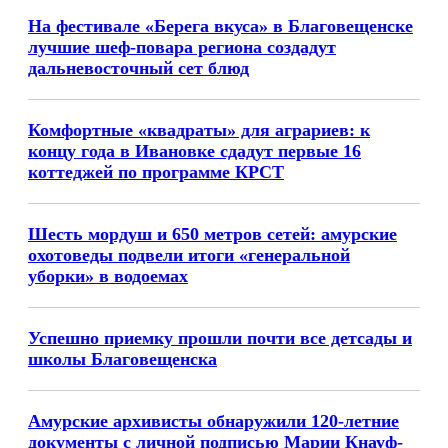
На фестивале «Берега вкуса» в Благовещенске
лучшие шеф-повара региона создадут
дальневосточный сет блюд
Комфортные «квадраты» для аграриев: к
концу года в Ивановке сдадут первые 16
коттеджей по программе КРСТ
Шесть мордуш и 650 метров сетей: амурские
охотоведы подвели итоги «генеральной
уборки» в водоемах
Успешно приемку прошли почти все детсады и
школы Благовещенска
Амурские архивисты обнаружили 120-летние
документы с личной подписью Марии Кнауф-