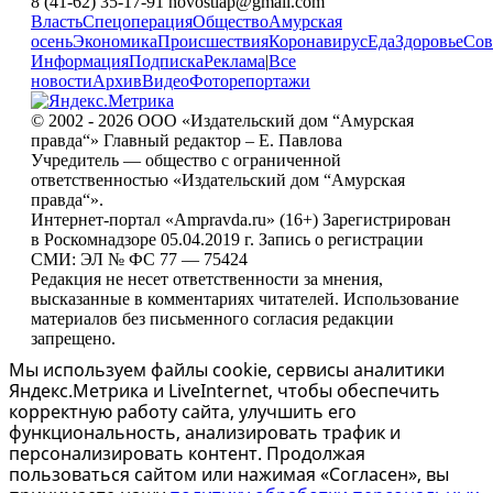
8 (41-62) 35-17-91 novostiap@gmail.com
Власть
Спецоперация
Общество
Амурская
осень
Экономика
Происшествия
Коронавирус
Еда
Здоровье
Сов
Информация
Подписка
Реклама
|
Все
новости
Архив
Видео
Фоторепортажи
© 2002 - 2026 ООО «Издательский дом “Амурская
правда“» Главный редактор – Е. Павлова
Учредитель — общество с ограниченной
ответственностью «Издательский дом “Амурская
правда“».
Интернет-портал «Ampravda.ru» (16+) Зарегистрирован
в Роскомнадзоре 05.04.2019 г. Запись о регистрации
СМИ: ЭЛ № ФС 77 — 75424
Редакция не несет ответственности за мнения,
высказанные в комментариях читателей. Использование
материалов без письменного согласия редакции
запрещено.
Мы используем файлы cookie, сервисы аналитики
Яндекс.Метрика и LiveInternet, чтобы обеспечить
корректную работу сайта, улучшить его
функциональность, анализировать трафик и
персонализировать контент. Продолжая
пользоваться сайтом или нажимая «Согласен», вы