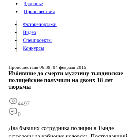
Люди
Здоровье
Здоровье
Происшествия
Происшествия
Фоторепортажи
Видео
Спецпроекты
Фоторепортажи
Видео
Конкурсы
Спецпроекты
Конкурсы
Войти
Происшествия
06:39,
04 февраля 2016
Избившие до смерти мужчину тындинские
полицейские получили на двоих 18 лет
Информация
Подписка
Реклама
Все новости
Архив
тюрьмы
4497
0
Два бывших сотрудника полиции в Тынде
осуждены за избиение человека. Пострадавший