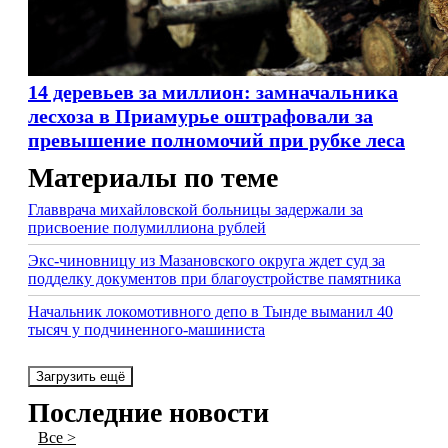
14 деревьев за миллион: замначальника
лесхоза в Приамурье оштрафовали за
превышение полномочий при рубке леса
Материалы по теме
Главврача михайловской больницы задержали за
присвоение полумиллиона рублей
Экс-чиновницу из Мазановского округа ждет суд за
подделку документов при благоустройстве памятника
Начальник локомотивного депо в Тынде выманил 40
тысяч у подчиненного-машиниста
Загрузить ещё
Последние новости
Все >