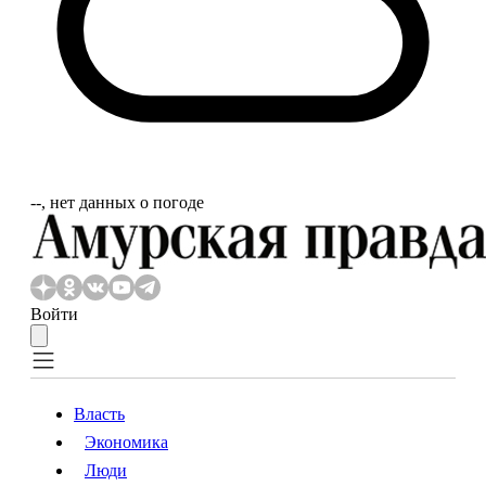
‐‐, нет данных о погоде
Войти
Власть
Экономика
Власть
Экономика
Люди