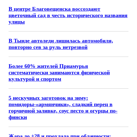
В центре Благовещенска воссоздают
цветочный сад в честь исторического названия
улицы
В Тынде автоледи лишилась автомобиля,
повторно сев за руль нетрезвой
Более 60% жителей Приамурья
систематически занимаются физической
культурой и спортом
5 нескучных заготовок на зиму:
помидоры-«армянчики», сладкий перец в
горчичной заливке, соус песто и огурцы по-
фински
Жара до +28 и прохлада при облачности: