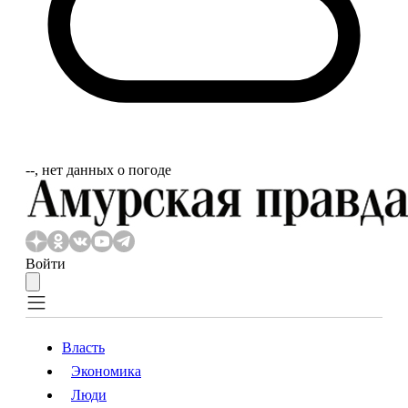
‐‐, нет данных о погоде
Войти
Власть
Экономика
Власть
Экономика
Люди