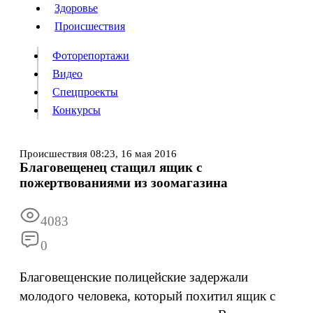
Люди
Здоровье
Здоровье
Происшествия
Происшествия
Фоторепортажи
Видео
Спецпроекты
Фоторепортажи
Видео
Конкурсы
Спецпроекты
Конкурсы
Войти
Происшествия
08:23,
16 мая 2016
Благовещенец стащил ящик с
пожертвованиями из зоомагазина
Информация
Подписка
Реклама
Все новости
Архив
4083
0
Благовещенские полицейские задержали
молодого человека, который похитил ящик с