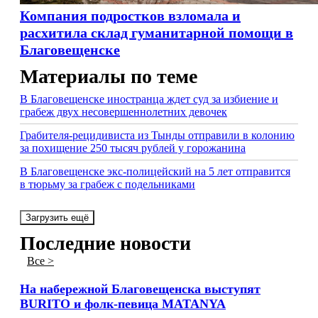
Компания подростков взломала и
расхитила склад гуманитарной помощи в
Благовещенске
Материалы по теме
В Благовещенске иностранца ждет суд за избиение и
грабеж двух несовершеннолетних девочек
Грабителя-рецидивиста из Тынды отправили в колонию
за похищение 250 тысяч рублей у горожанина
В Благовещенске экс-полицейский на 5 лет отправится
в тюрьму за грабеж с подельниками
Загрузить ещё
Последние новости
Все >
На набережной Благовещенска выступят
BURITO и фолк-певица MATANYA