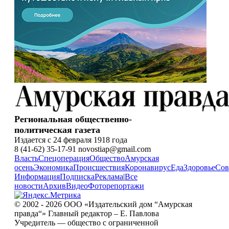
Региональная общественно-
политическая газета
Издается с 24 февраля 1918 года
8 (41-62) 35-17-91 novostiap@gmail.com
Власть
Спецоперация
Общество
Амурская
осень
Экономика
Происшествия
Коронавирус
Еда
Здоровье
Сов
Информация
Подписка
Реклама
|
Все
новости
Архив
Видео
Фоторепортажи
© 2002 - 2026 ООО «Издательский дом “Амурская
правда“» Главный редактор – Е. Павлова
Учредитель — общество с ограниченной