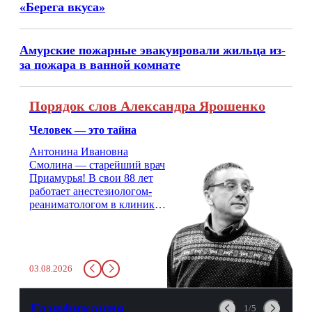
«Берега вкуса»
Амурские пожарные эвакуировали жильца из-
за пожара в ванной комнате
Порядок слов Александра Ярошенко
Человек — это тайна
Антонина Ивановна
Смолина — старейший врач
Приамурья! В свои 88 лет
работает анестезиологом-
реаниматологом в клинике
кардиохирургии Амурской
медицинской академии.
Монолог врача с 66-летним
стажем о жизни, смерти
03.08.2026
душе и духе. Откровенно о
любви, профессиональном
выгорании и Боге.
Газификация
1/5