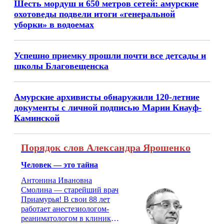
Шесть мордуш и 650 метров сетей: амурские
охотоведы подвели итоги «генеральной
уборки» в водоемах
Успешно приемку прошли почти все детсады и
школы Благовещенска
Амурские архивисты обнаружили 120-летние
документы с личной подписью Марии Кнауф-
Каминской
Порядок слов Александра Ярошенко
Человек — это тайна
Антонина Ивановна
Смолина — старейший врач
Приамурья! В свои 88 лет
работает анестезиологом-
реаниматологом в клинике