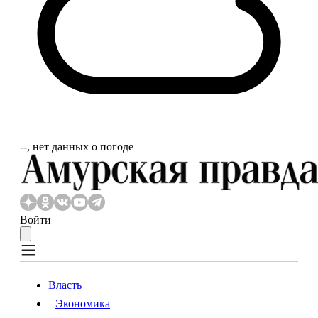
‐‐, нет данных о погоде
Войти
Власть
Экономика
Власть
Экономика