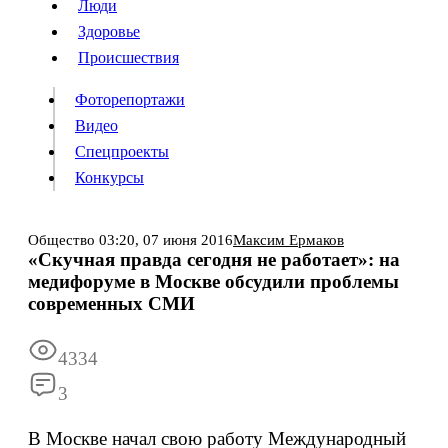
Люди
Люди
Здоровье
Здоровье
Происшествия
Происшествия
Фоторепортажи
Видео
Спецпроекты
Фоторепортажи
Видео
Конкурсы
Спецпроекты
Конкурсы
Войти
Общество
03:20,
07 июня 2016
Максим Ермаков
«Скучная правда сегодня не работает»: на
медифоруме в Москве обсудили проблемы
Информация
Подписка
Реклама
Все новости
Архив
современных СМИ
4334
3
В Москве начал свою работу Международный