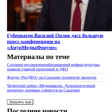
Губернатор Василий Орлов даст большую
пресс-конференцию на
«АмурМедиаФоруме»
Материалы по теме
Создание мусороперерабатывающей инфраструктуры
назвали главной проблемой в ДФО
Форум «ProДФО» на Сахалине посвятили экологии
Четвертый набор «Медиашколы: Дальневосточный
репортер» впервые соберется на Сахалине
Загрузить ещё
Последние новости