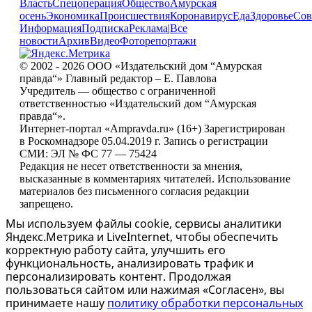
Власть
Спецоперация
Общество
Амурская
осень
Экономика
Происшествия
Коронавирус
Еда
Здоровье
Сов
Информация
Подписка
Реклама
|
Все
новости
Архив
Видео
Фоторепортажи
© 2002 - 2026 ООО «Издательский дом “Амурская
правда“» Главный редактор – Е. Павлова
Учредитель — общество с ограниченной
ответственностью «Издательский дом “Амурская
правда“».
Интернет-портал «Ampravda.ru» (16+) Зарегистрирован
в Роскомнадзоре 05.04.2019 г. Запись о регистрации
СМИ: ЭЛ № ФС 77 — 75424
Редакция не несет ответственности за мнения,
высказанные в комментариях читателей. Использование
материалов без письменного согласия редакции
запрещено.
Мы используем файлы cookie, сервисы аналитики
Яндекс.Метрика и LiveInternet, чтобы обеспечить
корректную работу сайта, улучшить его
функциональность, анализировать трафик и
персонализировать контент. Продолжая
пользоваться сайтом или нажимая «Согласен», вы
принимаете нашу
политику обработки персональных