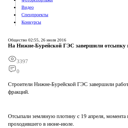
Видео
Конкурсы
Спецпроекты
Конкурсы
Войти
Общество
02:55,
26 июля 2016
На Нижне-Бурейской ГЭС завершили отсыпку 
Информация
Подписка
Реклама
Все новости
Архив
3397
0
Строители Нижне-Бурейской ГЭС завершили работы
фракций.
Отсыпали земляную плотину с 19 апреля, момента 
проходившего в июне-июле.