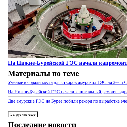
На Нижне-Бурейской ГЭС начали капремонт з
Материалы по теме
Ученые выбрали места для створов амурских ГЭС на Зее и 
На Нижне-Бурейской ГЭС начали капитальный ремонт гидр
Две амурские ГЭС на Бурее побили рекорд по выработке эл
Загрузить ещё
Последние новости