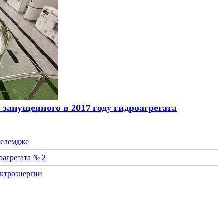
апущенного в 2017 году гидроагрегата
Селемдже
оагрегата № 2
ектроэнергии