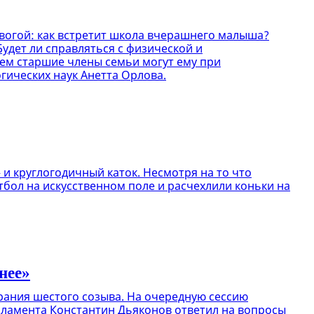
евогой: как встретит школа вчерашнего малыша?
удет ли справляться с физической и
чем старшие члены семьи могут ему при
гических наук Анетта Орлова.
и круглогодичный каток. Несмотря на то что
тбол на искусственном поле и расчехлили коньки на
нее»
рания шестого созыва. На очередную сессию
рламента Константин Дьяконов ответил на вопросы