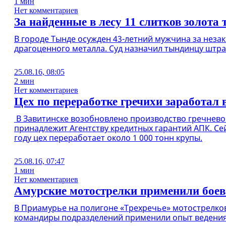
1 мин
Нет комментариев
За найденные в лесу 11 слитков золота
В городе Тынде осужден 43-летний мужчина за неза
драгоценного металла. Суд назначил тындинцу штраф
25.08.16, 08:05
2 мин
Нет комментариев
Цех по переработке гречихи заработал 
В Завитинске возобновлено производство гречневой
принадлежит Агентству кредитных гарантий АПК. Сей
году цех переработает около 1 000 тонн крупы.
25.08.16, 07:47
1 мин
Нет комментариев
Амурские мотострелки применили боев
В Приамурье на полигоне «Трехречье» мотострелков
командиры подразделений применили опыт ведения 