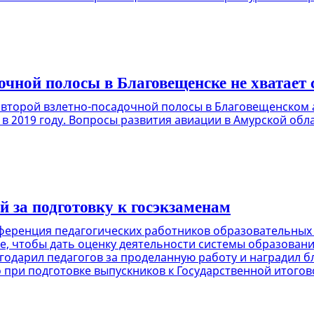
очной полосы в Благовещенске не хватает 
а второй взлетно-посадочной полосы в Благовещенском
в 2019 году. Вопросы развития авиации в Амурской обла
 за подготовку к госэкзаменам
онференция педагогических работников образовательны
е, чтобы дать оценку деятельности системы образовани
агодарил педагогов за проделанную работу и наградил
 при подготовке выпускников к Государственной итогов