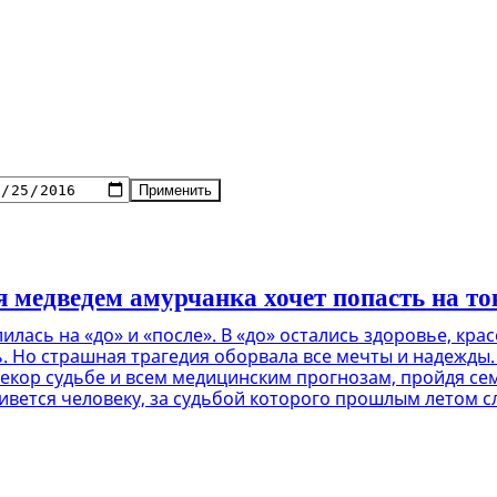
Применить
я медведем амурчанка хочет попасть на т
илась на «до» и «после». В «до» остались здоровье, кр
ь. Но страшная трагедия оборвала все мечты и надежды.
кор судьбе и всем медицинским прогнозам, пройдя семь
ивется человеку, за судьбой которого прошлым летом с