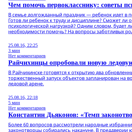
Чем помочь первокласснику: советы пс
В семье долгожданный праздник — ребенок идет в п
Готов ли ребенок к труду и дисциплине? Сможет ли 
психологической нагрузкой? Одним словом, будет л
необходимости помочь? На вопросы заботливых роди
25.08.16, 22:25
3 мин
Нет комментариев
Райчихинцы опробовали новую ледовую
В Райчихинске готовятся к открытию два обновленн
торжественный запуск объектов запланирован на вос
ледовой арене.
25.08.16, 22:18
5 мин
Нет комментариев
Константин Дьяконов: «Темп законотв
Более 60 вопросов рассмотрели народные избранник
законотворцы собирались накануне. В преддверии 