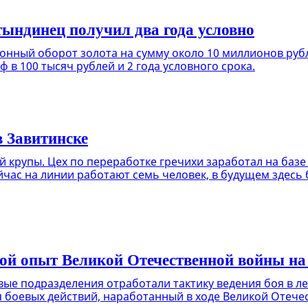
 тындинец получил два года условно
конный оборот золота на сумму около 10 миллионов руб
 в 100 тысяч рублей и 2 года условного срока.
в Завитинске
 крупы. Цех по переработке гречихи заработал на базе
час на линии работают семь человек, в будущем здесь 
ой опыт Великой Отечественной войны на
ые подразделения отработали тактику ведения боя в ле
боевых действий, наработанный в ходе Великой Отече