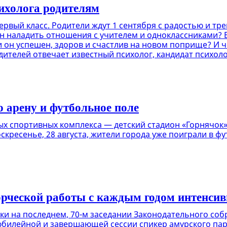
ихолога родителям
ервый класс. Родители ждут 1 сентября с радостью и тр
он наладить отношения с учителем и одноклассниками? Б
и он успешен, здоров и счастлив на новом поприще? И 
телей отвечает известный психолог, кандидат психоло
 арену и футбольное поле
ых спортивных комплекса — детский стадион «Горнячок» 
кресенье, 28 августа, жители города уже поиграли в фу
орческой работы с каждым годом интенсив
и на последнем, 70-м заседании Законодательного соб
юбилейной и завершающей сессии спикер амурского па