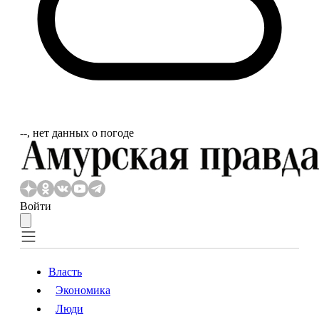
‐‐, нет данных о погоде
Войти
Власть
Экономика
Власть
Экономика
Люди