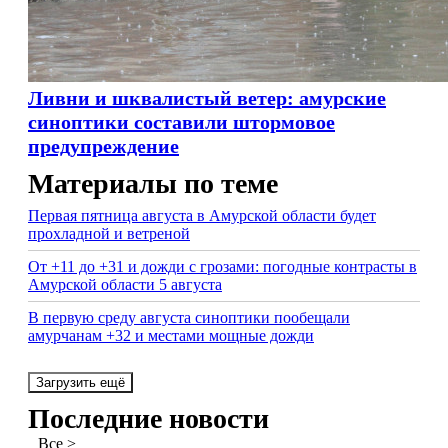
Ливни и шквалистый ветер: амурские
синоптики составили штормовое
предупреждение
Материалы по теме
Первая пятница августа в Амурской области будет
прохладной и ветреной
От +11 до +31 и дожди с грозами: погодные контрасты в
Амурской области 5 августа
В первую среду августа синоптики пообещали
амурчанам +32 и местами мощные дожди
Загрузить ещё
Последние новости
Все >