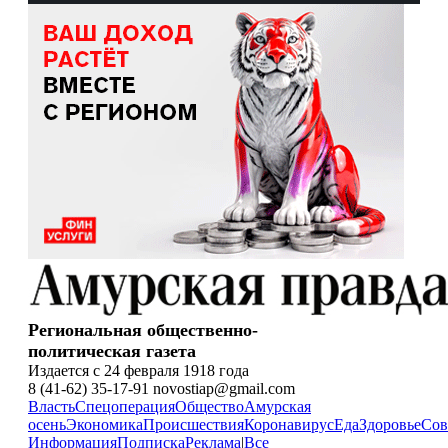
Региональная общественно-
политическая газета
Издается с 24 февраля 1918 года
8 (41-62) 35-17-91 novostiap@gmail.com
Власть
Спецоперация
Общество
Амурская
осень
Экономика
Происшествия
Коронавирус
Еда
Здоровье
Сов
Информация
Подписка
Реклама
|
Все