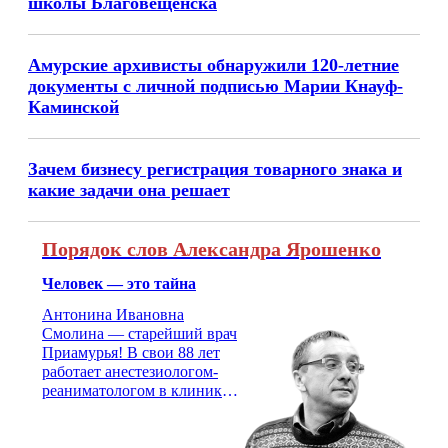
школы Благовещенска
Амурские архивисты обнаружили 120-летние
документы с личной подписью Марии Кнауф-
Каминской
Зачем бизнесу регистрация товарного знака и
какие задачи она решает
Порядок слов Александра Ярошенко
Человек — это тайна
Антонина Ивановна
Смолина — старейший врач
Приамурья! В свои 88 лет
работает анестезиологом-
реаниматологом в клинике
кардиохирургии Амурской
медицинской академии.
Монолог врача с 66-летним