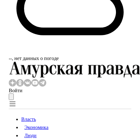
‐‐, нет данных о погоде
Войти
Власть
Экономика
Власть
Экономика
Люди