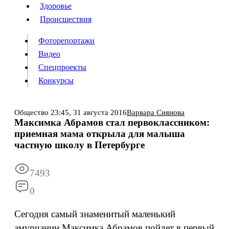
Люди
Здоровье
Здоровье
Происшествия
Происшествия
Фоторепортажи
Видео
Спецпроекты
Фоторепортажи
Видео
Конкурсы
Спецпроекты
Конкурсы
Войти
Общество
23:45,
31 августа 2016
Варвара Сиянова
Максимка Абрамов стал первоклассником:
приемная мама открыла для малыша
Информация
Подписка
Реклама
Все новости
Архив
частную школу в Петербурге
7493
0
Сегодня самый знаменитый маленький
амурчанин Максимка Абрамов пойдет в первый