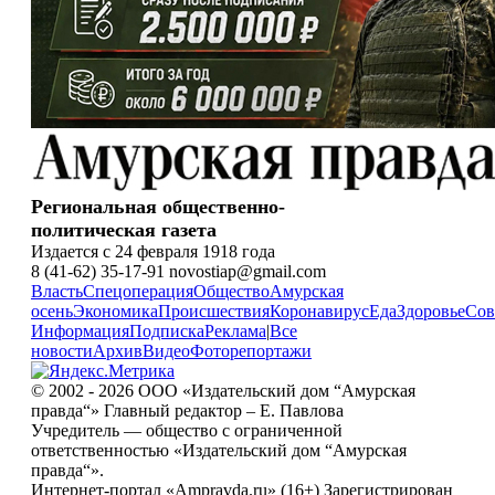
Региональная общественно-
политическая газета
Издается с 24 февраля 1918 года
8 (41-62) 35-17-91 novostiap@gmail.com
Власть
Спецоперация
Общество
Амурская
осень
Экономика
Происшествия
Коронавирус
Еда
Здоровье
Сов
Информация
Подписка
Реклама
|
Все
новости
Архив
Видео
Фоторепортажи
© 2002 - 2026 ООО «Издательский дом “Амурская
правда“» Главный редактор – Е. Павлова
Учредитель — общество с ограниченной
ответственностью «Издательский дом “Амурская
правда“».
Интернет-портал «Ampravda.ru» (16+) Зарегистрирован