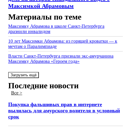
Максимкой Абрамовым
Материалы по теме
Максимку Абрамова в школе Санкт-Петербурга
дразнили инвалидом
10 лет Максимки Абрамова: из горящей кроватки — к
мечтам о Паралимпиаде
Власти Санкт-Петербурга признали экс-амурчанина
Максимку Абрамова «Героем года»
Загрузить ещё
Последние новости
Все >
Покупка фальшивых прав в интернете
вылилась для амурского водителя в условный
срок