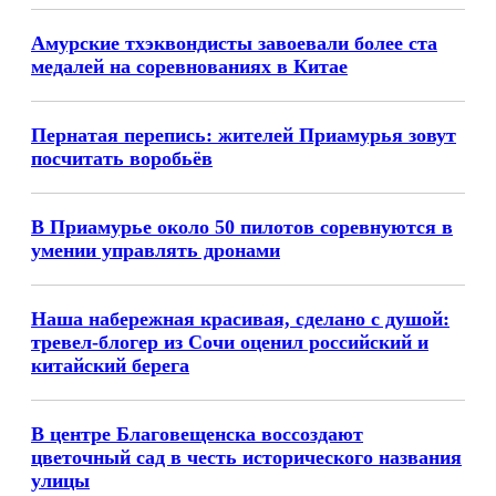
Амурские тхэквондисты завоевали более ста
медалей на соревнованиях в Китае
Пернатая перепись: жителей Приамурья зовут
посчитать воробьёв
В Приамурье около 50 пилотов соревнуются в
умении управлять дронами
Наша набережная красивая, сделано с душой:
тревел-блогер из Сочи оценил российский и
китайский берега
В центре Благовещенска воссоздают
цветочный сад в честь исторического названия
улицы