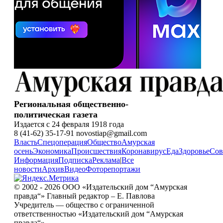
Региональная общественно-
политическая газета
Издается с 24 февраля 1918 года
8 (41-62) 35-17-91 novostiap@gmail.com
Власть
Спецоперация
Общество
Амурская
осень
Экономика
Происшествия
Коронавирус
Еда
Здоровье
Сов
Информация
Подписка
Реклама
|
Все
новости
Архив
Видео
Фоторепортажи
© 2002 - 2026 ООО «Издательский дом “Амурская
правда“» Главный редактор – Е. Павлова
Учредитель — общество с ограниченной
ответственностью «Издательский дом “Амурская
правда“».