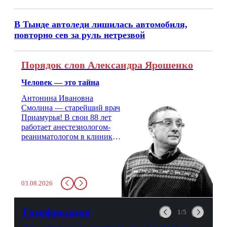
В Тынде автоледи лишилась автомобиля,
повторно сев за руль нетрезвой
Порядок слов Александра Ярошенко
Человек — это тайна
Антонина Ивановна
Смолина — старейший врач
Приамурья! В свои 88 лет
работает анестезиологом-
реаниматологом в клинике
кардиохирургии Амурской
медицинской академии.
Монолог врача с 66-летним
стажем о жизни, смерти
03.08.2026
душе и духе. Откровенно о
любви, профессиональном
выгорании и Боге.
Газификация
1/5