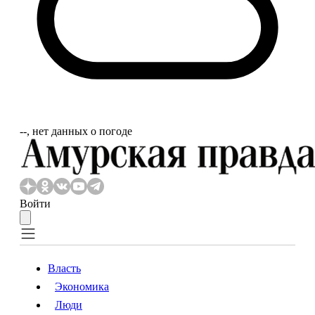
‐‐, нет данных о погоде
Войти
Власть
Экономика
Власть
Экономика
Люди