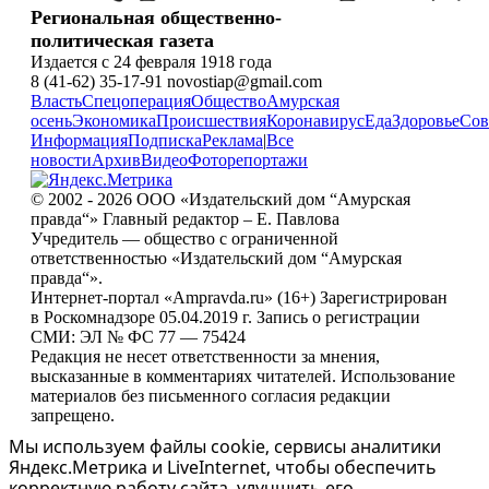
Региональная общественно-
политическая газета
Издается с 24 февраля 1918 года
8 (41-62) 35-17-91 novostiap@gmail.com
Власть
Спецоперация
Общество
Амурская
осень
Экономика
Происшествия
Коронавирус
Еда
Здоровье
Сов
Информация
Подписка
Реклама
|
Все
новости
Архив
Видео
Фоторепортажи
© 2002 - 2026 ООО «Издательский дом “Амурская
правда“» Главный редактор – Е. Павлова
Учредитель — общество с ограниченной
ответственностью «Издательский дом “Амурская
правда“».
Интернет-портал «Ampravda.ru» (16+) Зарегистрирован
в Роскомнадзоре 05.04.2019 г. Запись о регистрации
СМИ: ЭЛ № ФС 77 — 75424
Редакция не несет ответственности за мнения,
высказанные в комментариях читателей. Использование
материалов без письменного согласия редакции
запрещено.
Мы используем файлы cookie, сервисы аналитики
Яндекс.Метрика и LiveInternet, чтобы обеспечить
корректную работу сайта, улучшить его