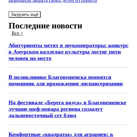
разрешили забрать своих детей из приюта
Загрузить ещё
Последние новости
Все >
Абитуриенты метят в звукооператоры: конкурс
в Амурском колледже культуры достиг пяти
человек на место
В поликлинике Благовещенска появится
помощник для прохождения диспансеризации
На фестивале «Берега вкуса» в Благовещенске
лучшие шеф-повара региона создадут
дальневосточный сет блюд
Комфортные «квадраты» для аграриев: к