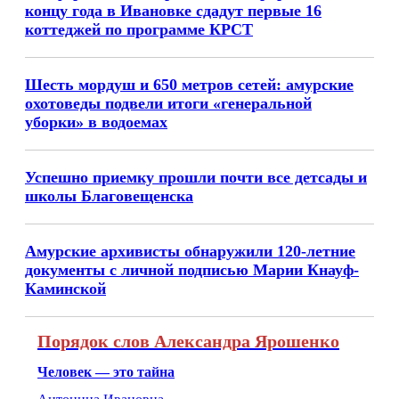
концу года в Ивановке сдадут первые 16
коттеджей по программе КРСТ
Шесть мордуш и 650 метров сетей: амурские
охотоведы подвели итоги «генеральной
уборки» в водоемах
Успешно приемку прошли почти все детсады и
школы Благовещенска
Амурские архивисты обнаружили 120-летние
документы с личной подписью Марии Кнауф-
Каминской
Порядок слов Александра Ярошенко
Человек — это тайна