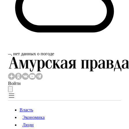
‐‐, нет данных о погоде
Войти
Власть
Экономика
Власть
Экономика
Люди