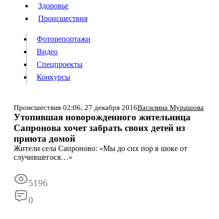
Люди
Здоровье
Здоровье
Происшествия
Происшествия
Фоторепортажи
Видео
Спецпроекты
Фоторепортажи
Видео
Конкурсы
Спецпроекты
Конкурсы
Войти
Происшествия
02:06,
27 декабря 2016
Василина Мурашова
Утопившая новорожденного жительница
Сапронова хочет забрать своих детей из
Информация
Подписка
Реклама
Все новости
Архив
приюта домой
Жители села Сапроново: «Мы до сих пор в шоке от
случившегося…»
5196
0