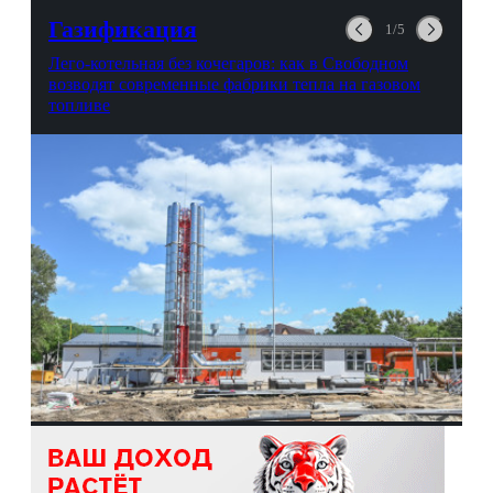
выгорании и Боге.
Газификация
1/5
Лего-котельная без кочегаров: как в Свободном
возводят современные фабрики тепла на газовом
топливе