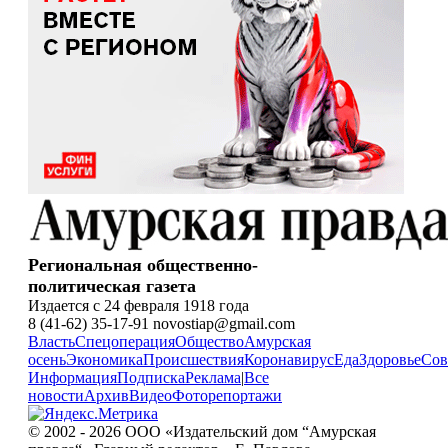
Региональная общественно-
политическая газета
Издается с 24 февраля 1918 года
8 (41-62) 35-17-91 novostiap@gmail.com
Власть
Спецоперация
Общество
Амурская
осень
Экономика
Происшествия
Коронавирус
Еда
Здоровье
Сов
Информация
Подписка
Реклама
|
Все
новости
Архив
Видео
Фоторепортажи
© 2002 - 2026 ООО «Издательский дом “Амурская