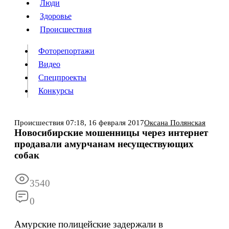
Люди
Люди
Здоровье
Здоровье
Происшествия
Происшествия
Фоторепортажи
Видео
Спецпроекты
Фоторепортажи
Видео
Конкурсы
Спецпроекты
Конкурсы
Войти
Происшествия
07:18,
16 февраля 2017
Оксана Полянская
Новосибирские мошенницы через интернет
продавали амурчанам несуществующих
Информация
Подписка
Реклама
Все новости
Архив
собак
3540
0
Амурские полицейские задержали в