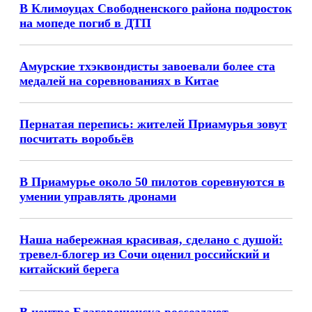
В Климоуцах Свободненского района подросток
на мопеде погиб в ДТП
Амурские тхэквондисты завоевали более ста
медалей на соревнованиях в Китае
Пернатая перепись: жителей Приамурья зовут
посчитать воробьёв
В Приамурье около 50 пилотов соревнуются в
умении управлять дронами
Наша набережная красивая, сделано с душой:
тревел-блогер из Сочи оценил российский и
китайский берега