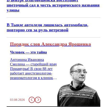
В центре Благовещенска воссоздают
цветочный сад в честь исторического названия
улицы
В Тынде автоледи лишилась автомобиля,
повторно сев за руль нетрезвой
Порядок слов Александра Ярошенко
Человек — это тайна
Антонина Ивановна
Смолина — старейший врач
Приамурья! В свои 88 лет
работает анестезиологом-
реаниматологом в клинике
кардиохирургии Амурской
медицинской академии.
Монолог врача с 66-летним
стажем о жизни, смерти
03.08.2026
душе и духе. Откровенно о
любви, профессиональном