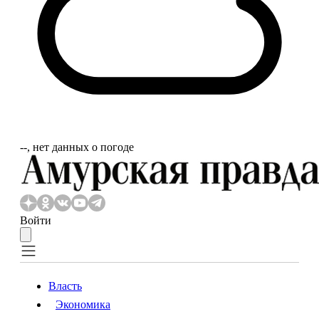
‐‐, нет данных о погоде
Войти
Власть
Экономика
Власть
Экономика